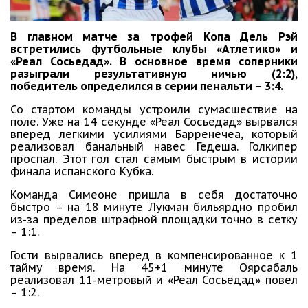
В главном матче за трофей Копа Дель Рэй
встретились футбольные клубы «Атлетико» и
«Реал Сосьедад». В основное время соперники
разыграли результативную ничью (2:2),
победитель определился в серии пенальти – 3:4.
Со стартом команды устроили сумасшествие на
поле. Уже на 14 секунде «Реал Сосьедад» вырвался
вперед легкими усилиями Барренечеа, который
реализовал банальный навес Гедеша. Голкипер
проспал. Этот гол стал самым быстрым в истории
финала испанского Кубка.
Команда Симеоне пришла в себя достаточно
быстро – на 18 минуте Лукман бильярдно пробил
из-за пределов штрафной площадки точно в сетку
– 1:1.
Гости вырвались вперед в компенсированное к 1
тайму время. На 45+1 минуте Оярсабаль
реализовал 11-метровый и «Реал Сосьедад» повел
– 1:2.