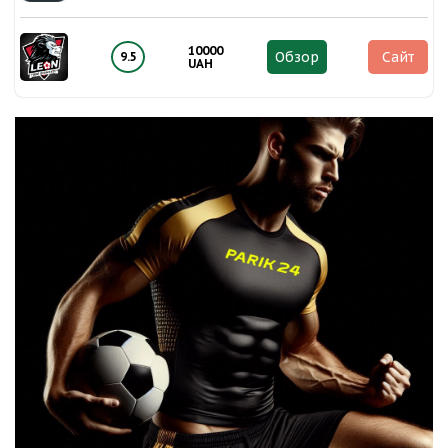
10000
Обзор
Сайт
9.5
UAH