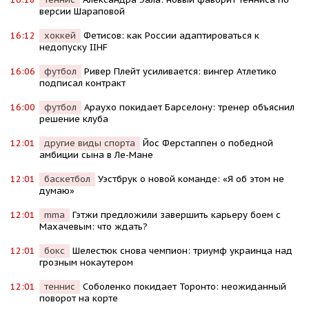
версии Шараповой
16:12
хоккей
Фетисов: как России адаптироваться к
недопуску IIHF
16:06
футбол
Ривер Плейт усиливается: вингер Атлетико
подписал контракт
16:00
футбол
Араухо покидает Барселону: тренер объяснил
решение клуба
12:01
другие виды спорта
Йос Ферстаппен о победной
амбиции сына в Ле-Мане
12:01
баскетбол
Уэстбрук о новой команде: «Я об этом не
думаю»
12:01
mma
Гэтжи предложили завершить карьеру боем с
Махачевым: что ждать?
12:01
бокс
Шелестюк снова чемпион: триумф украинца над
грозным нокаутером
12:01
теннис
Соболенко покидает Торонто: неожиданный
поворот на корте