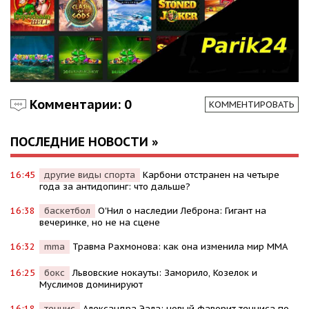
Комментарии: 0
КОММЕНТИРОВАТЬ
ПОСЛЕДНИЕ НОВОСТИ »
16:45
другие виды спорта
Карбони отстранен на четыре
года за антидопинг: что дальше?
16:38
баскетбол
О'Нил о наследии Леброна: Гигант на
вечеринке, но не на сцене
16:32
mma
Травма Рахмонова: как она изменила мир ММА
16:25
бокс
Львовские нокауты: Заморило, Козелок и
Муслимов доминируют
16:18
теннис
Александра Эала: новый фаворит тенниса по