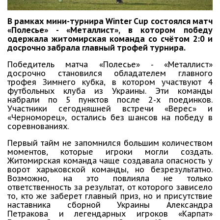
В рамках мини-турнира Winter Cup состоялся матч
«Полесье» - «Металлист», в котором победу
одержала житомирская команда со счётом 2:0 и
досрочно забрала главный трофей турнира.
Победитель матча «Полесье» - «Металлист»
досрочно становился обладателем главного
трофея Зимнего кубка, в котором участвуют 4
футбольных клуба из Украины. Эти команды
набрали по 5 пунктов после 2-х поединков.
Участники сегодняшней встречи «Верес» и
«Черноморец», остались без шансов на победу в
соревнованиях.
Первый тайм не запомнился большим количеством
моментов, которые игроки могли создать.
Житомирская команда чаще создавала опасность у
ворот харьковской команды, но безрезультатно.
Возможно, на это повлияла не только
ответственность за результат, от которого зависело
то, кто же заберет главный приз, но и присутствие
наставника сборной Украины Александра
Петракова и легендарных игроков «Карпат»