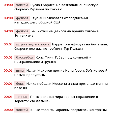
04:00
хоккей
Руслан Борисенко возглавил юношескую
сборную Украины по хоккею
04:00
футбол
Клуб АПЛ отказался от подписания
нападающего сборной США
04:00
футбол
Бешикташ нацелился на аренду хавбека
Тоттенхэма
00:02
другие виды спорта
Барре триумфирует на 6-м этапе,
Скарони возглавляет рейтинг Тур Польши
00:01
баскетбол
Крис Финч: Гобер под критикой –
несправедливо и грустно
00:01
mma
Ислам Махачев против Йена Гэрри: Бой, который
нельзя пропустить
00:01
бокс
Ньика победил Мессона и стал претендентом на
пояс IBF
00:01
теннис
Пятая ракетка мира терпит поражение в
Торонто: что дальше?
00:00
хоккей
Юные таланты Украины подписали контракты