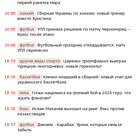
первой ракетке мира
20:00
хоккей
Сборная Украины по хоккею: новый тренер
вместо Христича
20:00
футбол
УПЛ приняла решение по матчу Черноморец –
Колос после атаки
20:00
футбол
Футбольный праздник откладывается: матч
УПЛ перенесен
18:39
другие виды спорта
Царенко триумфально выиграл
турецкую многодневку: новые горизонты!
18:38
баскетбол
Кличко-младший в сборной: новый этап для
украинского баскетбола
18:38
mma
Гэтжи нацелился на громкий бой в 2026 году: что
ждать фанатам?
18:38
бокс
Ислам Махачев выходит на ринг: бокс против
казахстанцев
18:37
футбол
Динамо - Карабах: Уроки, которые нельзя
забыть