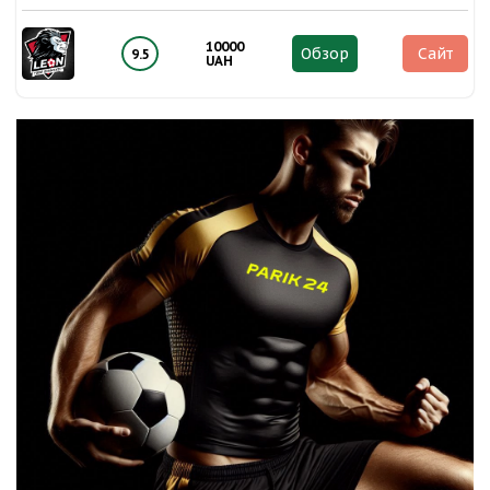
10000
Обзор
Сайт
9.5
UAH