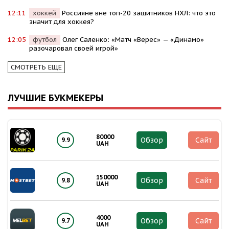
12:11
хоккей
Россияне вне топ-20 защитников НХЛ: что это
значит для хоккея?
12:05
футбол
Олег Саленко: «Матч «Верес» — «Динамо»
разочаровал своей игрой»
СМОТРЕТЬ ЕЩЕ
ЛУЧШИЕ БУКМЕКЕРЫ
80000
Обзор
Сайт
9.9
UAH
150000
Обзор
Сайт
9.8
UAH
4000
Обзор
Сайт
9.7
UAH