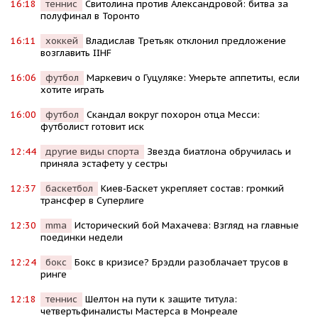
16:18
теннис
Свитолина против Александровой: битва за
полуфинал в Торонто
16:11
хоккей
Владислав Третьяк отклонил предложение
возглавить IIHF
16:06
футбол
Маркевич о Гуцуляке: Умерьте аппетиты, если
хотите играть
16:00
футбол
Скандал вокруг похорон отца Месси:
футболист готовит иск
12:44
другие виды спорта
Звезда биатлона обручилась и
приняла эстафету у сестры
12:37
баскетбол
Киев-Баскет укрепляет состав: громкий
трансфер в Суперлиге
12:30
mma
Исторический бой Махачева: Взгляд на главные
поединки недели
12:24
бокс
Бокс в кризисе? Брэдли разоблачает трусов в
ринге
12:18
теннис
Шелтон на пути к защите титула:
четвертьфиналисты Мастерса в Монреале