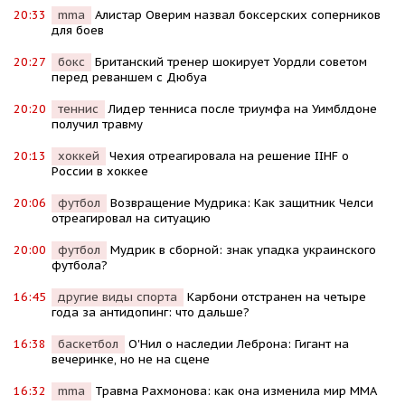
20:33
mma
Алистар Оверим назвал боксерских соперников
для боев
20:27
бокс
Британский тренер шокирует Уордли советом
перед реваншем с Дюбуа
20:20
теннис
Лидер тенниса после триумфа на Уимблдоне
получил травму
20:13
хоккей
Чехия отреагировала на решение IIHF о
России в хоккее
20:06
футбол
Возвращение Мудрика: Как защитник Челси
отреагировал на ситуацию
20:00
футбол
Мудрик в сборной: знак упадка украинского
футбола?
16:45
другие виды спорта
Карбони отстранен на четыре
года за антидопинг: что дальше?
16:38
баскетбол
О'Нил о наследии Леброна: Гигант на
вечеринке, но не на сцене
16:32
mma
Травма Рахмонова: как она изменила мир ММА