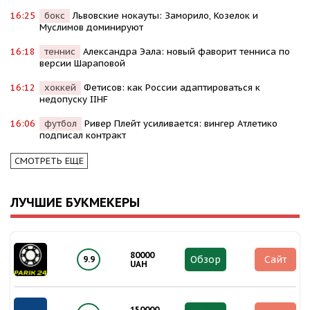
16:25
бокс
Львовские нокауты: Заморило, Козелок и
Муслимов доминируют
16:18
теннис
Александра Эала: новый фаворит тенниса по
версии Шараповой
16:12
хоккей
Фетисов: как России адаптироваться к
недопуску IIHF
16:06
футбол
Ривер Плейт усиливается: вингер Атлетико
подписал контракт
СМОТРЕТЬ ЕЩЕ
ЛУЧШИЕ БУКМЕКЕРЫ
80000
Обзор
Сайт
9.9
UAH
150000