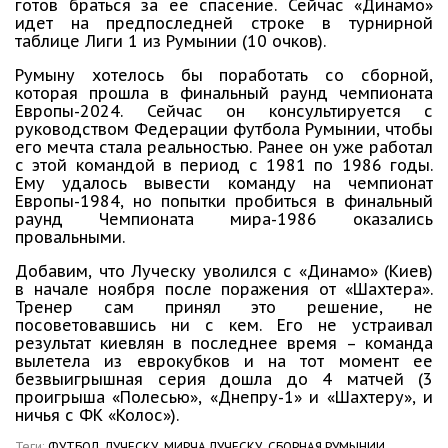
готов браться за ее спасение. Сейчас «Динамо»
идет на предпоследней строке в турнирной
таблице Лиги 1 из Румынии (10 очков).
Румыну хотелось бы поработать со сборной,
которая прошла в финальный раунд чемпионата
Европы-2024. Сейчас он консультируется с
руководством Федерации футбола Румынии, чтобы
его мечта стала реальностью. Ранее он уже работал
с этой командой в период с 1981 по 1986 годы.
Ему удалось вывести команду на чемпионат
Европы-1984, но попытки пробиться в финальный
раунд Чемпионата мира-1986 оказались
провальными.
Добавим, что Луческу уволился с «Динамо» (Киев)
в начале ноября после поражения от «Шахтера».
Тренер сам принял это решение, не
посоветовавшись ни с кем. Его не устраивал
результат киевлян в последнее время – команда
вылетела из еврокубков и на тот момент ее
безвыигрышная серия дошла до 4 матчей (3
проигрыша «Полесью», «Днепру-1» и «Шахтеру», и
ничья с ФК «Колос»).
Теги:
ФУТБОЛ,
ЛУЧЕСКУ,
МИРЧА ЛУЧЕСКУ,
СБОРНАЯ РУМЫНИИ