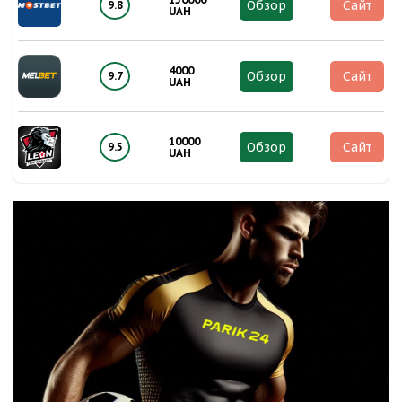
Обзор
Сайт
9.8
UAH
4000
Обзор
Сайт
9.7
UAH
10000
Обзор
Сайт
9.5
UAH