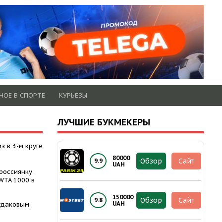
НОЕ В СПОРТЕ
КУРЬЕЗЫ
ЛУЧШИЕ БУКМЕКЕРЫ
з в 3-м круге
80000
Обзор
Сайт
9.9
UAH
россиянку
WTA 1000 в
150000
Обзор
Сайт
9.8
UAH
Судаковым