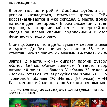
повреждения.
В этом месяце игрой А. Довбика футбольные
успеют насладиться, отмечает тренер. Сей
восстанавливается и уже сегодня, 1 марта, долж
на поле для тренировок. В расположении у тре
игроков, за которыми наблюдает тренерский шт
следит за всеми своими подопечными и отс
физическую подготовку.
Стоит добавить, что в действующем сезоне италь
А Артем Довбик принял участие в 33 матча
отметившись 13 забитыми мячами и 4 голевыми п
Завтра, 2 марта, «Рома» сыграет против футбо
«Комо». Сейчас «Рома» занимает 9 место, наб
активе 40 зачетных баллов. У «Комо» 28 очков и
«Волки» отстают от еврокубковом зоны на 5 о
турнирной таблицы ФК «Интер» (57 очков), у «
балл меньше и 2 место, в топ-3 входит «Аталанта» (
Теги:
ФУТБОЛ,
КЛАУДИО РАНЬЕРИ,
РОМА,
АРТЕМ ДОВБИК,
ТРАВМА,
ВОССТАНОВЛЕНИЕ