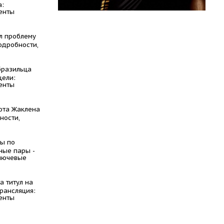
а:
енты
л проблему
одробности,
бразильца
цели:
енты
юта Жаклена
ности,
ы по
ные пары -
ключевые
а титул на
трансляция:
енты