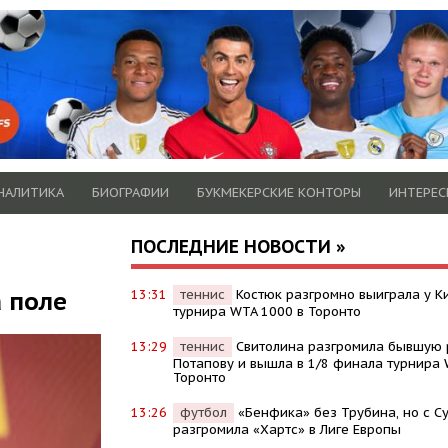
НАЛИТИКА
БИОГРАФИИ
БУКМЕКЕРСКИЕ КОНТОРЫ
ИНТЕРЕС
ПОСЛЕДНИЕ НОВОСТИ »
 поле
13:31
теннис
Костюк разгромно выиграла у Ки
турнира WTA 1000 в Торонто
13:29
теннис
Свитолина разгромила бывшую 
Потапову и вышла в 1/8 финала турнира 
Торонто
13:26
футбол
«Бенфика» без Трубина, но с 
разгромила «Хартс» в Лиге Европы