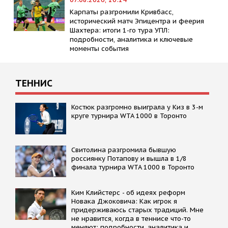
Карпаты разгромили Кривбасс,
исторический матч Эпицентра и феерия
Шахтера: итоги 1-го тура УПЛ:
подробности, аналитика и ключевые
моменты события
ТЕННИС
Костюк разгромно выиграла у Киз в 3-м
круге турнира WTA 1000 в Торонто
Свитолина разгромила бывшую
россиянку Потапову и вышла в 1/8
финала турнира WTA 1000 в Торонто
Kим Kлийстерс - об идеях реформ
Новака Джоковича: Kак игрок я
придерживаюсь старых традиций. Мне
не нравится, когда в теннисе что-то
меняют: подробности, аналитика и