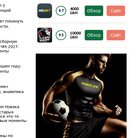
о у
4000
енций
Обзор
Сайт
9.7
UAH
ет покинуть
сти,
10000
Обзор
Сайт
9.5
UAH
 сборную
 ЧМ-2027:
енты
ющем году:
енты
ник»
, аналитика
рм Новака
 старых
се что-то
евые моменты
ины по