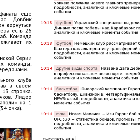
хоккею получила нового главного тренер
подробности, аналитика и ключевые мом
события
 фанаты еще
час Довбик
10:18
футбол
Украинский специалист выдели
ен вернуться
Динамо после победы над Карабахом: п
нера есть 26
аналитика и ключевые моменты события
аб. Команда
леживает их
10:18
футбол
Немецкий клуб рассматривает 
Шахтера как альтернативу трансферной 
подробности, аналитика и ключевые мом
события
янской Серии
х команды,
10:14
другие виды спорта
Названа дата деб
ередачами.
в профессиональном велоспорте: подроб
аналитика и ключевые моменты события
льного клуба
рав в своем
10:14
баскетбол
Юниорский чемпионат Европ
 13 строчка.
баскетболу. Дивизион В. Четвертьфиналь
чков. Лидер
NEWSru.co.il: подробности, аналитика и 
Наполи» на 1
моменты события
54 очка).
10:14
mma
Ислам Махачев — Иэн Гэрри: бой з
UFC 330 — статистика бойцов, прогнозы, 
подробности, аналитика и ключевые мом
события
СМОТРЕТЬ ЕЩЕ