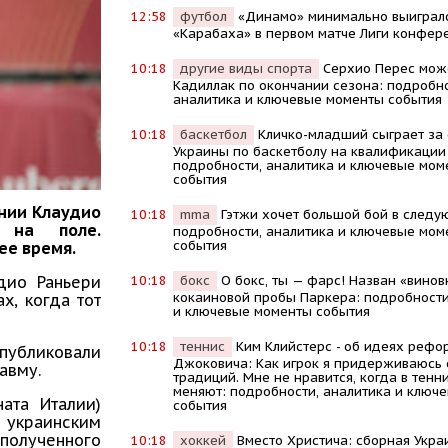
12:58
футбол
«Динамо» минимально выиграл
«Карабаха» в первом матче Лиги конфер
10:18
другие виды спорта
Серхио Перес мож
Кадиллак по окончании сезона: подробно
аналитика и ключевые моменты события
10:18
баскетбол
Кличко-младший сыграет за
Украины по баскетболу на квалификации
подробности, аналитика и ключевые мом
события
нии Клаудио
10:18
mma
Гэтжи хочет большой бой в следу
я на поле.
подробности, аналитика и ключевые мом
события
ее время.
10:18
бокс
О бокс, ты — фарс! Назван «винов
дио Раньери
кокаиновой пробы Паркера: подробности
х, когда тот
и ключевые моменты события
10:18
теннис
Kим Kлийстерс - об идеях рефо
публиковали
Джоковича: Kак игрок я придерживаюсь
авму.
традиций. Мне не нравится, когда в тенни
меняют: подробности, аналитика и ключ
ата Италии)
события
украинским
полученного
10:18
хоккей
Вместо Христича: сборная Укра