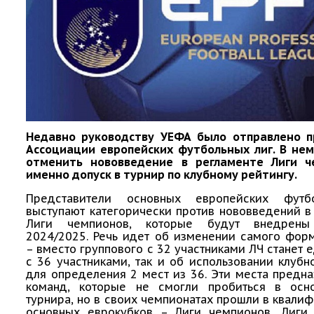
Недавно руководству УЕФА было отправлено 
Ассоциации европейских футбольных лиг. В нем
отменить нововведение в регламенте Лиги ч
именно допуск в турнир по клубному рейтингу.
Представители основных европейских футб
выступают категорически против нововведений 
Лиги чемпионов, которые будут внедрен
2024/2025. Речь идет об изменении самого фор
– вместо группового с 32 участниками ЛЧ станет 
с 36 участниками, так и об использовании клубн
для определения 2 мест из 36. Эти места предн
команд, которые не смогли пробиться в осн
турнира, но в своих чемпионатах прошли в квали
основных еврокубков – Лиги чемпионов, Лиги