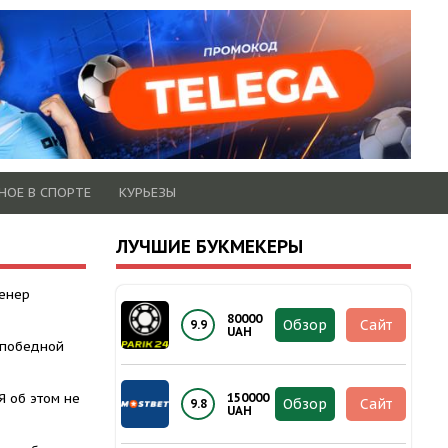
НОЕ В СПОРТЕ
КУРЬЕЗЫ
ЛУЧШИЕ БУКМЕКЕРЫ
ренер
80000
Обзор
Сайт
9.9
UAH
 победной
Я об этом не
150000
Обзор
Сайт
9.8
UAH