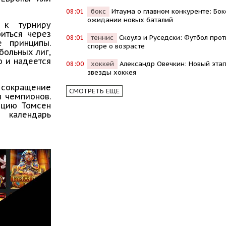
08:01
бокс
Итаума о главном конкуренте: Бок
ожидании новых баталий
 к турниру
иться через
08:01
теннис
Скоулз и Руседски: Футбол прот
е принципы.
споре о возрасте
больных лиг,
о и надеется
08:00
хоккей
Александр Овечкин: Новый этап
звезды хоккея
 сокращение
СМОТРЕТЬ ЕЩЕ
и чемпионов.
зицию Томсен
 календарь