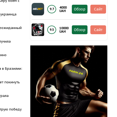
ьеру боем с
4000
Обзор
Сайт
9.7
UAH
 украинца
неожиданный
10000
Обзор
Сайт
9.5
UAH
лучила
тино
 в Бразилии:
ет покинуть
грала
трую победу