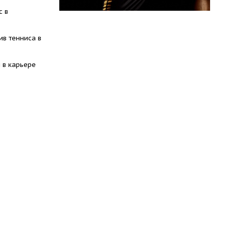
с в
ив тенниса в
 в карьере