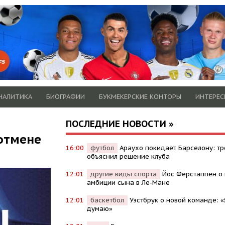
НАЛИТИКА
БИОГРАФИИ
БУКМЕКЕРСКИЕ КОНТОРЫ
ИНТЕРЕС
ПОСЛЕДНИЕ НОВОСТИ »
отмене
16:00
футбол
Араухо покидает Барселону: т
объяснил решение клуба
12:01
другие виды спорта
Йос Ферстаппен о
амбиции сына в Ле-Мане
12:01
баскетбол
Уэстбрук о новой команде: «
думаю»