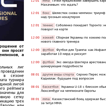
12:01
mma
Гэтжи предложили завершить кар
Махачевым: что ждать?
12:01
бокс
Шелестюк снова чемпион: триумф
над грозным нокаутером
12:01
теннис
Соболенко покидает Торонто: 
поворот на корте
12:00
хоккей
Сборная Украины по хоккею по
нового главного тренера
прошение от
12:00
футбол
Футбол для Трампа: как Инфан
 они просят
заработал 10 млрд и рискует
емпионов, а
12:00
футбол
Экс-звезда Шахтера арестована
шокирующие подробности
ольных лиг
в проведении
08:01
другие виды спорта
Серхио Перес мож
ы в сезоне
Кадиллак: будущее под вопросом
мата турнира
единой лигой
08:01
баскетбол
Украина U-18 с блеском обы
ого рейтинга
Люксембург на чемпионате Европы
азначены для
овную сетку
08:01
mma
Казахстанский боец одержал быс
фикацию трех
за титул MMA
 Европы или