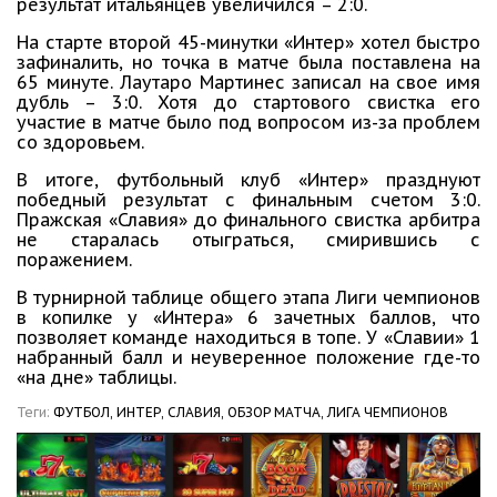
результат итальянцев увеличился – 2:0.
На старте второй 45-минутки «Интер» хотел быстро
зафиналить, но точка в матче была поставлена на
65 минуте. Лаутаро Мартинес записал на свое имя
дубль – 3:0. Хотя до стартового свистка его
участие в матче было под вопросом из-за проблем
со здоровьем.
В итоге, футбольный клуб «Интер» празднуют
победный результат с финальным счетом 3:0.
Пражская «Славия» до финального свистка арбитра
не старалась отыграться, смирившись с
поражением.
В турнирной таблице общего этапа Лиги чемпионов
в копилке у «Интера» 6 зачетных баллов, что
позволяет команде находиться в топе. У «Славии» 1
набранный балл и неуверенное положение где-то
«на дне» таблицы.
Теги:
ФУТБОЛ,
ИНТЕР,
СЛАВИЯ,
ОБЗОР МАТЧА,
ЛИГА ЧЕМПИОНОВ