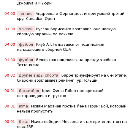
Джошуа и Фьюри
04:00
теннис
Андреева и Фернандес: интригующий третий
круг Canadian Open
04:00
хоккей
Руслан Борисенко возглавил юношескую
сборную Украины по хоккею
04:00
футбол
Клуб АПЛ отказался от подписания
нападающего сборной США
04:00
футбол
Бешикташ нацелился на аренду хавбека
Тоттенхэма
00:02
другие виды спорта
Барре триумфирует на 6-м этапе,
Скарони возглавляет рейтинг Тур Польши
00:01
баскетбол
Крис Финч: Гобер под критикой –
несправедливо и грустно
00:01
mma
Ислам Махачев против Йена Гэрри: Бой, который
нельзя пропустить
00:01
бокс
Ньика победил Мессона и стал претендентом на
пояс IBF