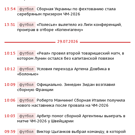
13:54
футбол
Сборная Украины по фехтованию стала
серебряным призером ЧМ-2026
13:51
футбол
«Полесье» вылетело из Лиги конференций,
проиграв в отборе «Копенгагену»
29.07.2026
10:15
футбол
«Реал» провел второй товарищеский матч, в
котором Лунин остался без капитанской повязки
10:12
футбол
Условия перехода Артема Довбика в
«Болонью»
10:09
футбол
Официально. Зинедин Зидан возглавил
сборную Франции
10:06
футбол
Роберто Манчини! Сборная Италии получила
нового наставника после провала на ЧМ-2026
10:03
футбол
Арбитр помог сборной Аргентины выиграть в
матче ЧМ-2026 у Швейцарии
09:59
футбол
Виктор Цыганков выбрал команду, в которой