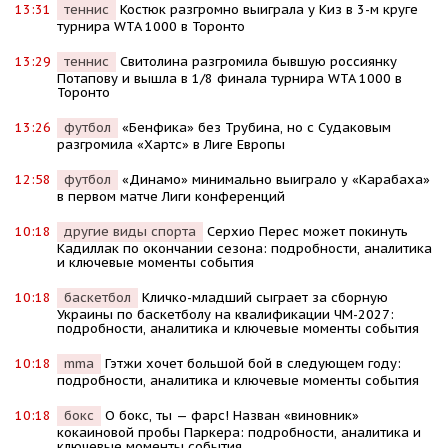
13:31
теннис
Костюк разгромно выиграла у Киз в 3-м круге
турнира WTA 1000 в Торонто
13:29
теннис
Свитолина разгромила бывшую россиянку
Потапову и вышла в 1/8 финала турнира WTA 1000 в
Торонто
13:26
футбол
«Бенфика» без Трубина, но с Судаковым
разгромила «Хартс» в Лиге Европы
12:58
футбол
«Динамо» минимально выиграло у «Карабаха»
в первом матче Лиги конференций
10:18
другие виды спорта
Серхио Перес может покинуть
Кадиллак по окончании сезона: подробности, аналитика
и ключевые моменты события
10:18
баскетбол
Кличко-младший сыграет за сборную
Украины по баскетболу на квалификации ЧМ-2027:
подробности, аналитика и ключевые моменты события
10:18
mma
Гэтжи хочет большой бой в следующем году:
подробности, аналитика и ключевые моменты события
10:18
бокс
О бокс, ты — фарс! Назван «виновник»
кокаиновой пробы Паркера: подробности, аналитика и
ключевые моменты события