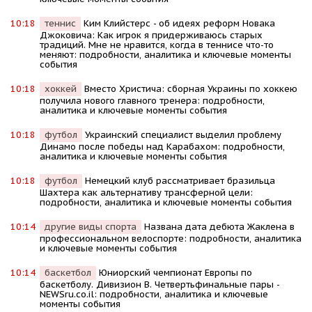
10:18
теннис
Kим Kлийстерс - об идеях реформ Новака
Джоковича: Kак игрок я придерживаюсь старых
традиций. Мне не нравится, когда в теннисе что-то
меняют: подробности, аналитика и ключевые моменты
события
10:18
хоккей
Вместо Христича: сборная Украины по хоккею
получила нового главного тренера: подробности,
аналитика и ключевые моменты события
10:18
футбол
Украинский специалист выделил проблему
Динамо после победы над Карабахом: подробности,
аналитика и ключевые моменты события
10:18
футбол
Немецкий клуб рассматривает бразильца
Шахтера как альтернативу трансферной цели:
подробности, аналитика и ключевые моменты события
10:14
другие виды спорта
Названа дата дебюта Жаклена в
профессиональном велоспорте: подробности, аналитика
и ключевые моменты события
10:14
баскетбол
Юниорский чемпионат Европы по
баскетболу. Дивизион В. Четвертьфинальные пары -
NEWSru.co.il: подробности, аналитика и ключевые
моменты события