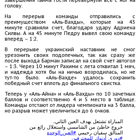
завершения тайма гости перевернули все с ног на
голову.
На перерыв команды отправились с
преимуществом «Аль-Вахды», которые на 43
минуте сравняли счет, благодаря удару Адриена
Силвы. А на 45 минуте Педру вывел свою команду
вперёд – 1:2.
В перерыве украинский наставник не смог
урезонить своих подопечных, так как сразу же
после выхода Барман записал на свой счет автогол
– 1:3. Через 10 минут Рахими с лета отквитал 1 мяч,
и надежда хотя бы на ничью возродилась, но не
тут-то было. «Аль-Вахде» удалось сохранить
победный счет вплоть до финального свистка.
Теперь у «Аль-Айна» и «Аль-Вахды» по 10 зачетных
баллов и соответственно 4 и 5 место в таблице.
Команды отстают от лидера чемпионата на 3 балла,
но разрыв может увеличиться до 6 очков.
المباراة تشتعل بهدف العين الثاني..
خروج خاطئ من الشامسي واستغلال رائع من
المتألق سفيان رحيمي
#العين_الوحدة
#دوري_أدنوك_للمحترفين