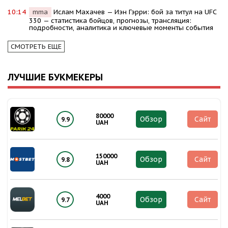
10:14
mma
Ислам Махачев — Иэн Гэрри: бой за титул на UFC
330 — статистика бойцов, прогнозы, трансляция:
подробности, аналитика и ключевые моменты события
СМОТРЕТЬ ЕЩЕ
ЛУЧШИЕ БУКМЕКЕРЫ
80000
Обзор
Сайт
9.9
UAH
150000
Обзор
Сайт
9.8
UAH
4000
Обзор
Сайт
9.7
UAH