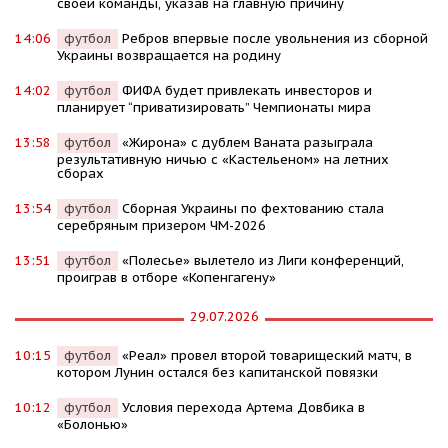
своей команды, указав на главную причину
14:06
футбол
Ребров впервые после увольнения из сборной
Украины возвращается на родину
14:02
футбол
ФИФА будет привлекать инвесторов и
планирует “приватизировать” Чемпионаты мира
13:58
футбол
«Жирона» с дублем Ваната разыграла
результативную ничью с «Кастельеном» на летних
сборах
13:54
футбол
Сборная Украины по фехтованию стала
серебряным призером ЧМ-2026
13:51
футбол
«Полесье» вылетело из Лиги конференций,
проиграв в отборе «Копенгагену»
29.07.2026
10:15
футбол
«Реал» провел второй товарищеский матч, в
котором Лунин остался без капитанской повязки
10:12
футбол
Условия перехода Артема Довбика в
«Болонью»