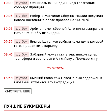
10:09
футбол
Официально. Зинедин Зидан возглавил
сборную Франции
10:06
футбол
Роберто Манчини! Сборная Италии получила
нового наставника после провала на ЧМ-2026
10:03
футбол
Арбитр помог сборной Аргентины выиграть в
матче ЧМ-2026 у Швейцарии
09:59
футбол
Виктор Цыганков выбрал команду, в которой
готов продолжить карьеру
09:46
футбол
Забарный может стать участником супер
трансфера и вернуться в Английскую Премьер-лигу
25.07.2026
15:34
футбол
Бывший глава УАФ Павелко был задержан в
Словакии: готовится его экстрадиция
СМОТРЕТЬ ЕЩЕ
ЛУЧШИЕ БУКМЕКЕРЫ