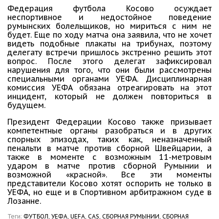
Федерация футбола Косово осуждает
неспортивное и недостойное поведение
румынских болельщиков, но мириться с ним не
будет. Еще по ходу матча она заявила, что не хочет
видеть подобные плакаты на трибунах, поэтому
делегату встречи пришлось экстренно решить этот
вопрос. После этого делегат зафиксировал
нарушения для того, что они были рассмотрены
специальными органами УЕФА. Дисциплинарная
комиссия УЕФА обязана отреагировать на этот
инцидент, который не должен повториться в
будущем.
Президент Федерации Косово также призывает
компетентные органы разобраться и в других
спорных эпизодах, таких как, неназначенный
пенальти в матче против сборной Швейцарии, а
также в моменте с возможным 11-метровым
ударом в матче против сборной Румынии и
возможной «красной». Все эти моменты
представители Косово хотят оспорить не только в
УЕФА, но еще и в Спортивном арбитражном суде в
Лозанне.
Теги:
ФУТБОЛ,
УЕФА,
UEFA,
CAS,
СБОРНАЯ РУМЫНИИ,
СБОРНАЯ