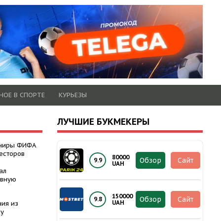
НОЕ В СПОРТЕ
КУРЬЕЗЫ
ЛУЧШИЕ БУКМЕКЕРЫ
рниры ФИФА
есторов
80000
Обзор
Сайт
9.9
UAH
ал
авную
150000
Обзор
Сайт
9.8
UAH
ния из
ну