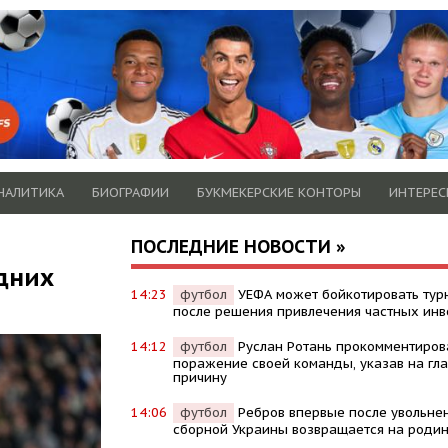
НАЛИТИКА
БИОГРАФИИ
БУКМЕКЕРСКИЕ КОНТОРЫ
ИНТЕРЕС
ПОСЛЕДНИЕ НОВОСТИ »
дних
14:23
футбол
УЕФА может бойкотировать ту
после решения привлечения частных инв
14:12
футбол
Руслан Ротань прокомментиров
поражение своей команды, указав на гл
причину
14:06
футбол
Ребров впервые после увольне
сборной Украины возвращается на роди