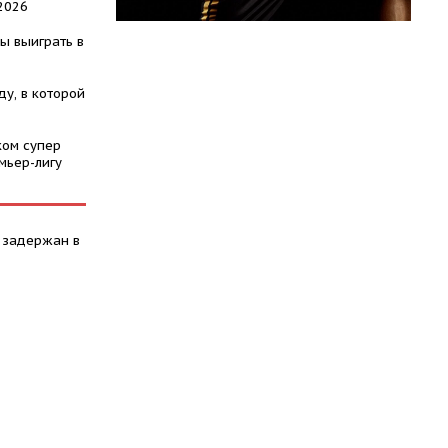
2026
ы выиграть в
у, в которой
ком супер
мьер-лигу
 задержан в