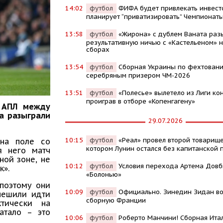
14:02
футбол
ФИФА будет привлекать инвест
планирует “приватизировать” Чемпионат
13:58
футбол
«Жирона» с дублем Ваната раз
результативную ничью с «Кастельеном» н
сборах
13:54
футбол
Сборная Украины по фехтовани
серебряным призером ЧМ-2026
13:51
футбол
«Полесье» вылетело из Лиги ко
проиграв в отборе «Копенгагену»
а АПЛ между
а разыграли
29.07.2026
10:15
футбол
«Реал» провел второй товарище
 на поле со
котором Лунин остался без капитанской 
я него матч
ной зоне, не
10:12
футбол
Условия перехода Артема Довб
к».
«Болонью»
поэтому они
10:09
футбол
Официально. Зинедин Зидан во
спешили идти
сборную Франции
ктически на
атало – это
10:06
футбол
Роберто Манчини! Сборная Ита