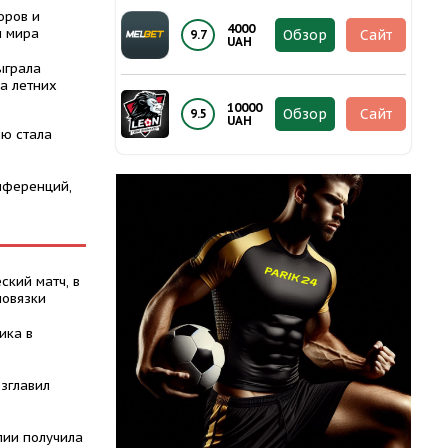
оров и
4000
ы мира
Обзор
Сайт
9.7
UAH
ыграла
а летних
10000
Обзор
Сайт
9.5
UAH
ю стала
нференций,
ский матч, в
повязки
ика в
зглавил
лии получила