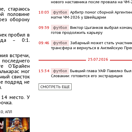
нового наставника после провала на ЧМ-
е, стараюсь
10:03
футбол
Арбитр помог сборной Аргентин
ой половине
матче ЧМ-2026 у Швейцарии
ерез оборону
09:59
футбол
Виктор Цыганков выбрал команд
готов продолжить карьеру
чек пробил в
рда – 0:1.
09:46
футбол
Забарный может стать участни
трансфера и вернуться в Английскую Пре
ния встречи,
25.07.2026
 последнего
те О'Брайен
15:34
футбол
Бывший глава УАФ Павелко был
 Алькарас мог
Словакии: готовится его экстрадиция
ьный свисток
че подряд не
СМОТРЕТЬ ЕЩЕ
ы.
 14 место. У
рочка.
О,
АПЛ