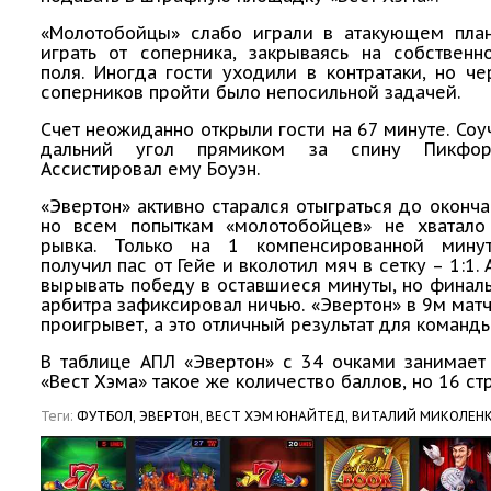
«Молотобойцы» слабо играли в атакующем план
играть от соперника, закрываясь на собственн
поля. Иногда гости уходили в контратаки, но ч
соперников пройти было непосильной задачей.
Счет неожиданно открыли гости на 67 минуте. Соу
дальний угол прямиком за спину Пикфо
Ассистировал ему Боуэн.
«Эвертон» активно старался отыграться до оконча
но всем попыткам «молотобойцев» не хватало
рывка. Только на 1 компенсированной мину
получил пас от Гейе и вколотил мяч в сетку – 1:1.
вырывать победу в оставшиеся минуты, но финал
арбитра зафиксировал ничью. «Эвертон» в 9м мат
проигрывет, а это отличный результат для команд
В таблице АПЛ «Эвертон» с 34 очками занимает
«Вест Хэма» такое же количество баллов, но 16 ст
Теги:
ФУТБОЛ,
ЭВЕРТОН,
ВЕСТ ХЭМ ЮНАЙТЕД,
ВИТАЛИЙ МИКОЛЕНК