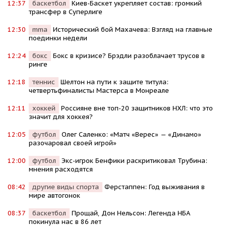
12:37
баскетбол
Киев-Баскет укрепляет состав: громкий
трансфер в Суперлиге
12:30
mma
Исторический бой Махачева: Взгляд на главные
поединки недели
12:24
бокс
Бокс в кризисе? Брэдли разоблачает трусов в
ринге
12:18
теннис
Шелтон на пути к защите титула:
четвертьфиналисты Мастерса в Монреале
12:11
хоккей
Россияне вне топ-20 защитников НХЛ: что это
значит для хоккея?
12:05
футбол
Олег Саленко: «Матч «Верес» — «Динамо»
разочаровал своей игрой»
12:00
футбол
Экс-игрок Бенфики раскритиковал Трубина:
мнения расходятся
08:42
другие виды спорта
Ферстаппен: Год выживания в
мире автогонок
08:37
баскетбол
Прощай, Дон Нельсон: Легенда НБА
покинула нас в 86 лет