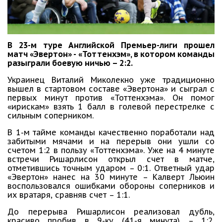
В 23-м туре Английской Премьер-лиги прошел
матч «Эвертон» - «Тоттенхэм», в котором команды
разыграли боевую ничью – 2:2.
Украинец Виталий Миколекно уже традиционно
вышел в стартовом составе «Эвертона» и сыграл с
первых минут против «Тоттенхэма». Он помог
«ирискам» взять 1 балл в голевой перестрелке с
сильным соперником.
В 1-м тайме команды качественно поработали над
забитыми мячами и на перерыв они ушли со
счетом 1:2 в пользу «Тоттенхэма». Уже на 4 минуте
встречи Ришарлисон открыл счет в матче,
отметившись точным ударом – 0:1. Ответный удар
«Эвертон» нанес на 30 минуте – Калверт Льюин
воспользовался ошибками обороны соперников и
их вратаря, сравняв счет – 1:1.
До перерыва Ришарлисон реализовал дубль,
красиво пробив в 9-ку (41-я минута) – 1:2.