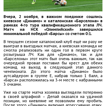
Вчера, 2 ноября, в важном поединке сошлись
киевское «Динамо» и каталонская «Барселона» в
рамках 4-го тура квалификационного этапа ЛЧ.
Матч на НСК «Олимпийский» завершился
минимальной победой «Барсы» со счетом 0:1.
В текущем сезоне каталонский клуб ещё ни разу не
выиграл в выездных матчах, а киевская команда не
смогла реализовать ни один гол в первом круге
розыгрыша ЛЧ. Как для «Динамо», так и для
«Барселоны» этот матч был очень важным, так как
очередной провал поставил бы крест для обеих
команд на выход в следующий этап данного
чемпионата. До этого матча «Динамо» было
аутсайдером в группе Е, набрав только 1 балл, а
«Барса» расположилась на 3-м месте с набранными
3 очками.
Уже на старте матча хозяева выглядели потерянно
в своей штрафной – Депай оказался на удачной
позиции, но киевляне не позволили ему пробить.
После этого «Динамо» включил агрессивную атаку,