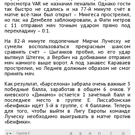
просмотра VAR не назначил пенальти. Однако гости
так быстро не сдались и на 77-й минуте счёт в
матче всё-таки был открыт – Мингеса прострелил,
но пас на Дембеле заблокировали, а Фати метров
с 11 отправил мяч точным ударом прямо под
перекладину – 0:1.
На 82-й минуте подопечные Мирчи Луческу не
сумели воспользоваться прекрасным шансом
сравнять счёт – Цыганков пробил, но его удар
вытянул Штеген, а Вербич на добивании отправил
мяч намного выше ворот. А под занавес Караваев
прострелил, но Леднев должным образом не смог
принять мяч.
Как результат, «Барселона» забрала очень важные 3
победные балла, заработав в общем 6 очков. У
киевского «Динамо» остается 1 зачётный балл и
последнее место в группе Е. Лиссабонская
«Бенфика» идёт 3-й в группе, с 4 баллами. Теперь
для того, чтобы выйти в Лигу Европы команде
Луческу необходимо выигрывать в матче против
«Бенфики».