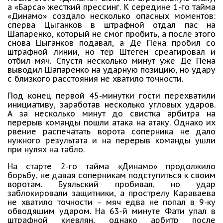
а «Барса» жесткий прессинг. К середине 1-го тайма
«Динамо» создало несколько опасных моментов:
сперва Цыганков в штрафной отдал пас на
Шапаренко, который не смог пробить, а после этого
снова Цыганков подавал, а Де Пена пробил со
штрафной линии, но тер Штеген среагировал и
отбил мяч. Спустя несколько минут уже Де Пена
выводил Шапаренко на ударную позицию, но удару
с близкого расстояния не хватило точности.
Под конец первой 45-минутки гости перехватили
инициативу, заработав несколько угловых ударов.
А за несколько минут до свистка арбитра на
перерыв команды пошли атака на атаку. Однако их
рвение распечатать ворота соперника не дало
нужного результата и на перерыв команды ушли
при нулях на табло.
На старте 2-го тайма «Динамо» продолжило
борьбу, не давая соперникам подступиться к своим
воротам. Буяльский пробивал, но удар
заблокировали защитники, а прострелу Караваева
не хватило точности – мяч едва не попал в 9-ку
обводящим ударом. На 63-й минуте Фати упал в
штрафной киевлян, однако арбитр после