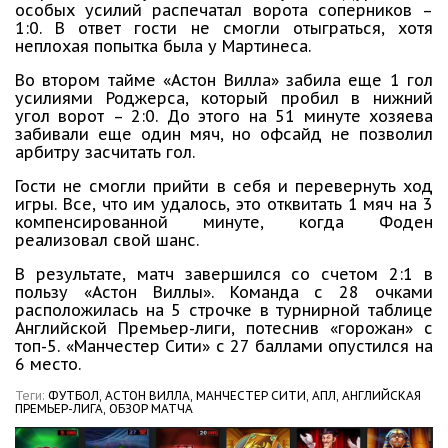
особых усилий распечатал ворота соперников –
1:0. В ответ гости не смогли отыграться, хотя
неплохая попытка была у Мартинеса.
Во втором тайме «Астон Вилла» забила еще 1 гол
усилиями Роджерса, который пробил в нижний
угол ворот – 2:0. До этого на 51 минуте хозяева
забивали еще один мяч, но офсайд не позволил
арбитру засчитать гол.
Гости не смогли прийти в себя и перевернуть ход
игры. Все, что им удалось, это отквитать 1 мяч на 3
компенсированной минуте, когда Фоден
реализовал свой шанс.
В результате, матч завершился со счетом 2:1 в
пользу «Астон Виллы». Команда с 28 очками
расположилась на 5 строчке в турнирной таблице
Английской Премьер-лиги, потеснив «горожан» с
топ-5. «Манчестер Сити» с 27 баллами опустился на
6 место.
Теги:
ФУТБОЛ,
АСТОН ВИЛЛА,
МАНЧЕСТЕР СИТИ,
АПЛ,
АНГЛИЙСКАЯ
ПРЕМЬЕР-ЛИГА,
ОБЗОР МАТЧА