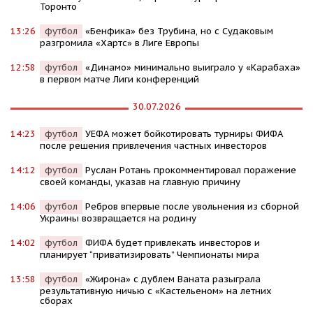
Торонто
13:26
футбол
«Бенфика» без Трубина, но с Судаковым
разгромила «Хартс» в Лиге Европы
12:58
футбол
«Динамо» минимально выиграло у «Карабаха»
в первом матче Лиги конференций
30.07.2026
14:23
футбол
УЕФА может бойкотировать турниры ФИФА
после решения привлечения частных инвесторов
14:12
футбол
Руслан Ротань прокомментировал поражение
своей команды, указав на главную причину
14:06
футбол
Ребров впервые после увольнения из сборной
Украины возвращается на родину
14:02
футбол
ФИФА будет привлекать инвесторов и
планирует “приватизировать” Чемпионаты мира
13:58
футбол
«Жирона» с дублем Ваната разыграла
результативную ничью с «Кастельеном» на летних
сборах