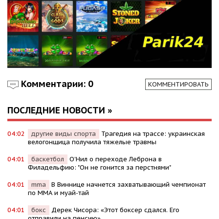
Комментарии: 0
КОММЕНТИРОВАТЬ
ПОСЛЕДНИЕ НОВОСТИ »
04:02
другие виды спорта
Трагедия на трассе: украинская
велогонщица получила тяжелые травмы
04:01
баскетбол
О'Нил о переходе Леброна в
Филадельфию: "Он не гонится за перстнями"
04:01
mma
В Виннице начнется захватывающий чемпионат
по ММА и муай-тай
04:01
бокс
Дерек Чисора: «Этот боксер сдался. Его
отправили на пенсию»