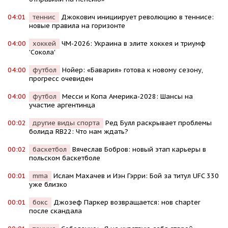
04:01
теннис
Джокович инициирует революцию в теннисе:
новые правила на горизонте
04:00
хоккей
ЧМ-2026: Украина в элите хоккея и триумф
'Сокола'
04:00
футбол
Нойер: «Бавария» готова к новому сезону,
прогресс очевиден
04:00
футбол
Месси и Копа Америка-2028: Шансы на
участие аргентинца
00:02
другие виды спорта
Ред Булл раскрывает проблемы
болида RB22: Что нам ждать?
00:02
баскетбол
Вячеслав Бобров: новый этап карьеры в
польском баскетболе
00:01
mma
Ислам Махачев и Иэн Гэрри: Бой за титул UFC 330
уже близко
00:01
бокс
Джозеф Паркер возвращается: нов chapter
после скандала