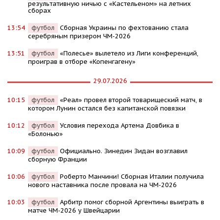
результативную ничью с «Кастельеном» на летних
сборах
13:54
футбол
Сборная Украины по фехтованию стала
серебряным призером ЧМ-2026
13:51
футбол
«Полесье» вылетело из Лиги конференций,
проиграв в отборе «Копенгагену»
29.07.2026
10:15
футбол
«Реал» провел второй товарищеский матч, в
котором Лунин остался без капитанской повязки
10:12
футбол
Условия перехода Артема Довбика в
«Болонью»
10:09
футбол
Официально. Зинедин Зидан возглавил
сборную Франции
10:06
футбол
Роберто Манчини! Сборная Италии получила
нового наставника после провала на ЧМ-2026
10:03
футбол
Арбитр помог сборной Аргентины выиграть в
матче ЧМ-2026 у Швейцарии