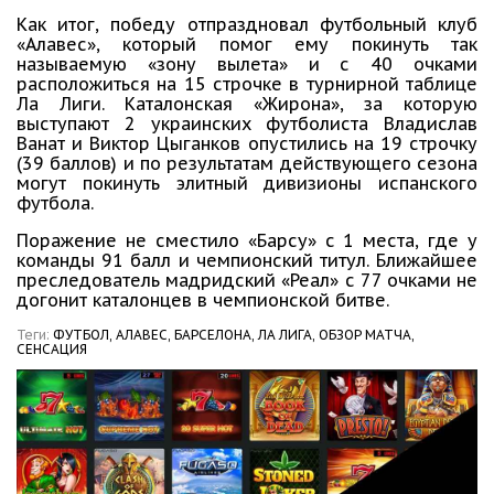
Как итог, победу отпраздновал футбольный клуб
«Алавес», который помог ему покинуть так
называемую «зону вылета» и с 40 очками
расположиться на 15 строчке в турнирной таблице
Ла Лиги. Каталонская «Жирона», за которую
выступают 2 украинских футболиста Владислав
Ванат и Виктор Цыганков опустились на 19 строчку
(39 баллов) и по результатам действующего сезона
могут покинуть элитный дивизионы испанского
футбола.
Поражение не сместило «Барсу» с 1 места, где у
команды 91 балл и чемпионский титул. Ближайшее
преследователь мадридский «Реал» с 77 очками не
догонит каталонцев в чемпионской битве.
Теги:
ФУТБОЛ,
АЛАВЕС,
БАРСЕЛОНА,
ЛА ЛИГА,
ОБЗОР МАТЧА,
СЕНСАЦИЯ