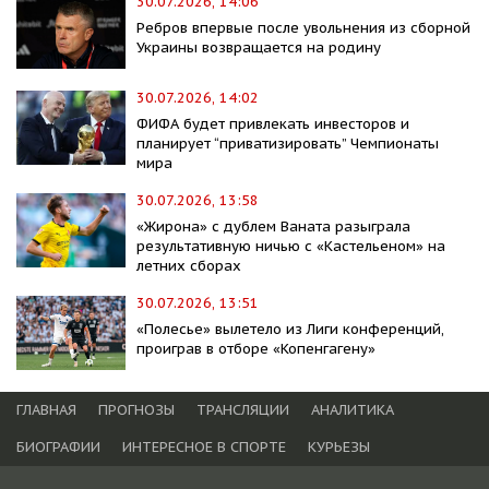
30.07.2026, 14:06
Ребров впервые после увольнения из сборной
Украины возвращается на родину
30.07.2026, 14:02
ФИФА будет привлекать инвесторов и
планирует “приватизировать” Чемпионаты
мира
30.07.2026, 13:58
«Жирона» с дублем Ваната разыграла
результативную ничью с «Кастельеном» на
летних сборах
30.07.2026, 13:51
«Полесье» вылетело из Лиги конференций,
проиграв в отборе «Копенгагену»
ГЛАВНАЯ
ПРОГНОЗЫ
ТРАНСЛЯЦИИ
АНАЛИТИКА
БИОГРАФИИ
ИНТЕРЕСНОЕ В СПОРТЕ
КУРЬЕЗЫ