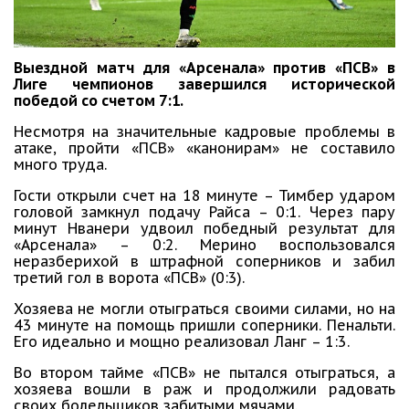
Выездной матч для «Арсенала» против «ПСВ» в
Лиге чемпионов завершился исторической
победой со счетом 7:1.
Несмотря на значительные кадровые проблемы в
атаке, пройти «ПСВ» «канонирам» не составило
много труда.
Гости открыли счет на 18 минуте – Тимбер ударом
головой замкнул подачу Райса – 0:1. Через пару
минут Нванери удвоил победный результат для
«Арсенала» – 0:2. Мерино воспользовался
неразберихой в штрафной соперников и забил
третий гол в ворота «ПСВ» (0:3).
Хозяева не могли отыграться своими силами, но на
43 минуте на помощь пришли соперники. Пенальти.
Его идеально и мощно реализовал Ланг – 1:3.
Во втором тайме «ПСВ» не пытался отыграться, а
хозяева вошли в раж и продолжили радовать
своих болельщиков забитыми мячами.