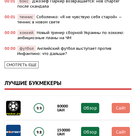
00:01
бокс
Джозеф Паркер возвращается: нов chapter
после скандала
00:01
теннис
Соболенко: «Я не чувствую себя старой» —
теннис в новом свете
00:00
хоккей
Новый тренер сборной Украины по хоккею:
амбициозные планы на ЧМ
00:00
футбол
Английский футбол выступает против
Инфантино: что дальше?
СМОТРЕТЬ ЕЩЕ
ЛУЧШИЕ БУКМЕКЕРЫ
80000
Обзор
Сайт
9.9
UAH
150000
Обзор
Сайт
9.8
UAH