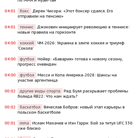
по ММА и муай-тай
04:01
бокс
Дерек Чисора: «Этот боксер сдался. Его
отправили на пенсию»
04:01
теннис
Джокович инициирует революцию в теннисе:
новые правила на горизонте
04:00
хоккей
ЧМ-2026: Украина в элите хоккея и триумф
'Сокола'
04:00
футбол
Нойер: «Бавария» готова к новому сезону,
прогресс очевиден
04:00
футбол
Месси и Копа Америка-2028: Шансы на
участие аргентинца
00:02
другие виды спорта
Ред Булл раскрывает проблемы
болида RB22: Что нам ждать?
00:02
баскетбол
Вячеслав Бобров: новый этап карьеры в
польском баскетболе
00:01
mma
Ислам Махачев и Иэн Гэрри: Бой за титул UFC 330
уже близко