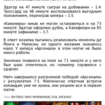
Эдегор на 47 минуте сыграл на добивании – 1:4.
Троссард на 48 минуте воспользовался выгодным
положением, переиграв кипера – 1:5.
«Канониры» никак не могли остановиться и на 73
минуте Эдегор оформил дубль, а Калафиори на 85
минуте зафиналил – 1:7.
В ответ хозяева пытались реализовать моменты де
Йонга и Маласии, но одного желания оказалось
мало. У кипера «Арсенала» в этом матче не было
много работы.
Зинченко появился на поле на 71 минуте и у него
был шанс отметиться, но голкипер справился с
ударом.
Матч завершился разгромной победой «Арсенала»
с результатом 7:1. Фактически ответная встреча
командам уже не нужна, они решили все в первом
матче.
Теги:
ФУТБОЛ,
ЛИГА ЧЕМПИОНОВ,
ПСВ,
АРСЕНАЛ