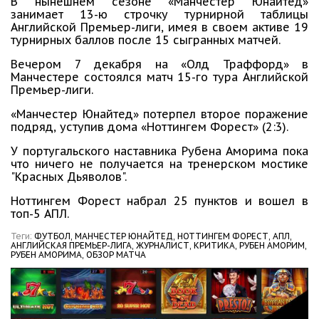
В нынешнем сезоне «Манчестер Юнайтед»
занимает 13-ю строчку турнирной таблицы
Английской Премьер-лиги, имея в своем активе 19
турнирных баллов после 15 сыгранных матчей.
Вечером 7 декабря на «Олд Траффорд» в
Манчестере состоялся матч 15-го тура Английской
Премьер-лиги.
«Манчестер Юнайтед» потерпел второе поражение
подряд, уступив дома «Ноттингем Форест» (2:3).
У португальского наставника Рубена Аморима пока
что ничего не получается на тренерском мостике
"Красных Дьяволов".
Ноттингем Форест набрал 25 пунктов и вошел в
топ-5 АПЛ.
Теги:
ФУТБОЛ,
МАНЧЕСТЕР ЮНАЙТЕД,
НОТТИНГЕМ ФОРЕСТ,
АПЛ,
АНГЛИЙСКАЯ ПРЕМЬЕР-ЛИГА,
ЖУРНАЛИСТ,
КРИТИКА,
РУБЕН АМОРИМ,
РУБЕН АМОРИМА,
ОБЗОР МАТЧА