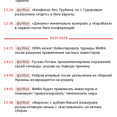
Торонто
13:26
футбол
«Бенфика» без Трубина, но с Судаковым
разгромила «Хартс» в Лиге Европы
12:58
футбол
«Динамо» минимально выиграло у «Карабаха»
в первом матче Лиги конференций
30.07.2026
14:23
футбол
УЕФА может бойкотировать турниры ФИФА
после решения привлечения частных инвесторов
14:12
футбол
Руслан Ротань прокомментировал поражение
своей команды, указав на главную причину
14:06
футбол
Ребров впервые после увольнения из сборной
Украины возвращается на родину
14:02
футбол
ФИФА будет привлекать инвесторов и
планирует “приватизировать” Чемпионаты мира
13:58
футбол
«Жирона» с дублем Ваната разыграла
результативную ничью с «Кастельеном» на летних
сборах