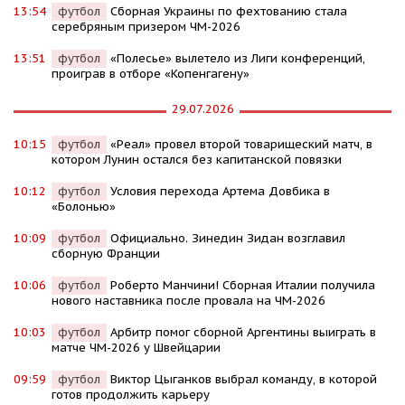
13:54
футбол
Сборная Украины по фехтованию стала
серебряным призером ЧМ-2026
13:51
футбол
«Полесье» вылетело из Лиги конференций,
проиграв в отборе «Копенгагену»
29.07.2026
10:15
футбол
«Реал» провел второй товарищеский матч, в
котором Лунин остался без капитанской повязки
10:12
футбол
Условия перехода Артема Довбика в
«Болонью»
10:09
футбол
Официально. Зинедин Зидан возглавил
сборную Франции
10:06
футбол
Роберто Манчини! Сборная Италии получила
нового наставника после провала на ЧМ-2026
10:03
футбол
Арбитр помог сборной Аргентины выиграть в
матче ЧМ-2026 у Швейцарии
09:59
футбол
Виктор Цыганков выбрал команду, в которой
готов продолжить карьеру