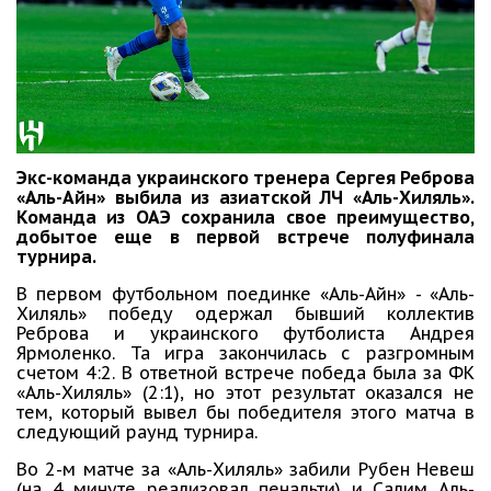
Экс-команда украинского тренера Сергея Реброва
«Аль-Айн» выбила из азиатской ЛЧ «Аль-Хиляль».
Команда из ОАЭ сохранила свое преимущество,
добытое еще в первой встрече полуфинала
турнира.
В первом футбольном поединке «Аль-Айн» - «Аль-
Хиляль» победу одержал бывший коллектив
Реброва и украинского футболиста Андрея
Ярмоленко. Та игра закончилась с разгромным
счетом 4:2. В ответной встрече победа была за ФК
«Аль-Хиляль» (2:1), но этот результат оказался не
тем, который вывел бы победителя этого матча в
следующий раунд турнира.
Во 2-м матче за «Аль-Хиляль» забили Рубен Невеш
(на 4 минуте реализовал пенальти) и Салим Аль-