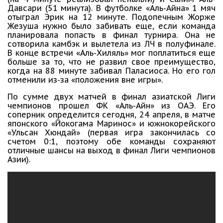
Давсари (51 минута). В футболке «Аль-Айна» 1 мяч
отыграл Эрик на 12 минуте. Подопечным Жорже
Жезуша нужно было забивать еще, если команда
планировала попасть в финал турнира. Она не
сотворила камбэк и вылетела из ЛЧ в полуфинале.
В конце встречи «Аль-Хиляль» мог поплатиться еще
больше за то, что не развил свое преимущество,
когда на 88 минуте забивал Паласиоса. Но его гол
отменили из-за «положения вне игры».
По сумме двух матчей в финал азиатской Лиги
чемпионов прошел ФК «Аль-Айн» из ОАЭ. Его
соперник определится сегодня, 24 апреля, в матче
японского «Йокогама Маринос» и южнокорейского
«Ульсан Хюндай» (первая игра закончилась со
счетом 0:1, поэтому обе команды сохраняют
отличные шансы на выход в финал Лиги чемпионов
Азии).