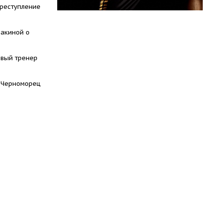
преступление
акиной о
овый тренер
 Черноморец