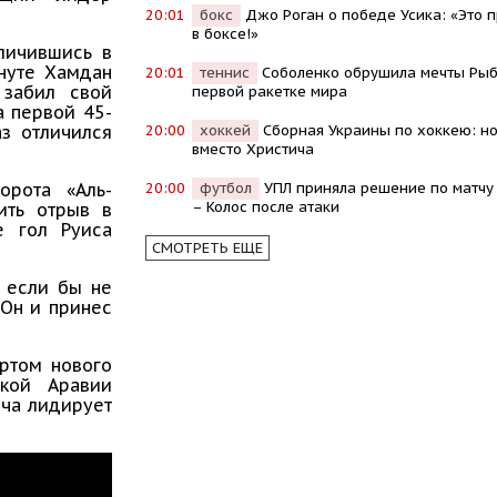
20:01
бокс
Джо Роган о победе Усика: «Это 
в боксе!»
тличившись в
инуте Хамдан
20:01
теннис
Соболенко обрушила мечты Рыб
 забил свой
первой ракетке мира
а первой 45-
20:00
хоккей
Сборная Украины по хоккею: н
аз отличился
вместо Христича
20:00
футбол
УПЛ приняла решение по матчу
орота «Аль-
– Колос после атаки
ить отрыв в
е гол Руиса
СМОТРЕТЬ ЕЩЕ
 если бы не
 Он и принес
ртом нового
ской Аравии
ича лидирует