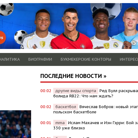
НАЛИТИКА
БИОГРАФИИ
БУКМЕКЕРСКИЕ КОНТОРЫ
ИНТЕРЕС
ПОСЛЕДНИЕ НОВОСТИ »
00:02
другие виды спорта
Ред Булл раскрыв
болида RB22: Что нам ждать?
00:02
баскетбол
Вячеслав Бобров: новый эта
польском баскетболе
00:01
mma
Ислам Махачев и Иэн Гэрри: Бой з
330 уже близко