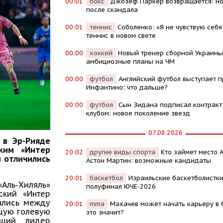
00:01
бокс
Джозеф Паркер возвращается: но
после скандала
00:01
теннис
Соболенко: «Я не чувствую себя
теннис в новом свете
00:00
хоккей
Новый тренер сборной Украины
амбициозные планы на ЧМ
00:00
футбол
Английский футбол выступает п
Инфантино: что дальше?
00:00
футбол
Сын Зидана подписал контракт
клубом: новое поколение звезд
07.08.2026
 в Эр-Рияде
ким «Интер
20:02
другие виды спорта
Кто займет место 
и отличились
Астон Мартин: возможные кандидаты
20:01
баскетбол
Израильские баскетболистки
«Аль-Хиляль»
полуфинал ЮЧЕ-2026
ский «Интер
ались между
20:01
mma
Махачев может начать карьеру в б
ящую голевую
это значит?
ущий лидер