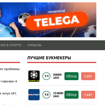
НОЕ В СПОРТЕ
КУРЬЕЗЫ
ЛУЧШИЕ БУКМЕКЕРЫ
ает проблемы
80000
Обзор
Сайт
9.9
UAH
п карьеры в
а титул UFC
150000
Обзор
Сайт
9.8
UAH