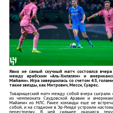
Явно не самый скучный матч состоялся вчера
между арабским «Аль-Хилялем» и американс
Майами». Игра завершилась со счетом 4:3, голам
такие звезды, как Митрович, Месси, Суарес.
Товарищеский матч между собой вчера сыграли 
из чемпионата Саудовской Аравии и американ
Майами» из МЛС. Ранее команды еще не встреч
собой, и на стадионе в Эр-Рияде устроили насто
перестрелку. В ней сильнее оказался тек