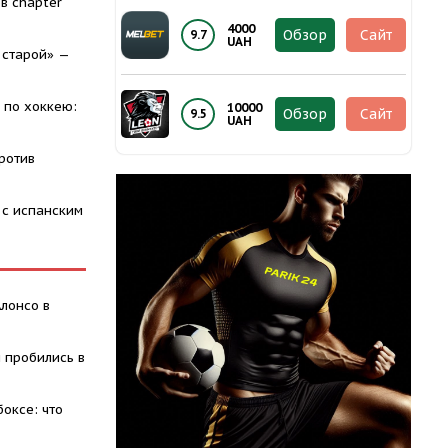
в chapter
4000
Обзор
Сайт
9.7
UAH
 старой» —
 по хоккею:
10000
Обзор
Сайт
9.5
UAH
ротив
 с испанским
Алонсо в
 пробились в
оксе: что