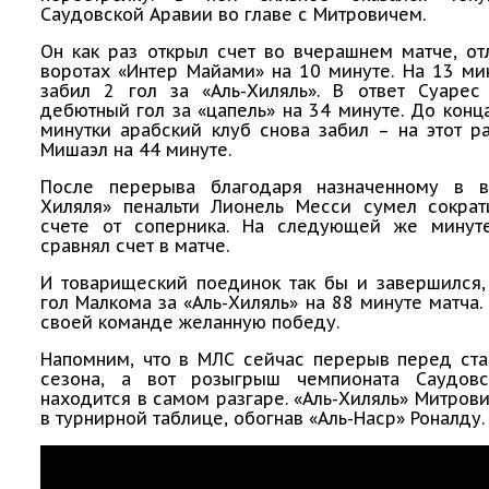
Саудовской Аравии во главе с Митровичем.
Он как раз открыл счет во вчерашнем матче, о
воротах «Интер Майами» на 10 минуте. На 13 м
забил 2 гол за «Аль-Хиляль». В ответ Суарес
дебютный гол за «цапель» на 34 минуте. До конц
минутки арабский клуб снова забил – на этот р
Мишаэл на 44 минуте.
После перерыва благодаря назначенному в в
Хиляля» пенальти Лионель Месси сумел сократ
счете от соперника. На следующей же минут
сравнял счет в матче.
И товарищеский поединок так бы и завершился,
гол Малкома за «Аль-Хиляль» на 88 минуте матча.
своей команде желанную победу.
Напомним, что в МЛС сейчас перерыв перед ста
сезона, а вот розыгрыш чемпионата Саудов
находится в самом разгаре. «Аль-Хиляль» Митров
в турнирной таблице, обогнав «Аль-Наср» Роналду.