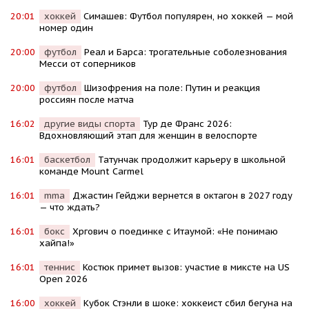
20:01
хоккей
Симашев: Футбол популярен, но хоккей — мой
номер один
20:00
футбол
Реал и Барса: трогательные соболезнования
Месси от соперников
20:00
футбол
Шизофрения на поле: Путин и реакция
россиян после матча
16:02
другие виды спорта
Тур де Франс 2026:
Вдохновляющий этап для женщин в велоспорте
16:01
баскетбол
Татунчак продолжит карьеру в школьной
команде Mount Carmel
16:01
mma
Джастин Гейджи вернется в октагон в 2027 году
— что ждать?
16:01
бокс
Хргович о поединке с Итаумой: «Не понимаю
хайпа!»
16:01
теннис
Костюк примет вызов: участие в миксте на US
Open 2026
16:00
хоккей
Кубок Стэнли в шоке: хоккеист сбил бегуна на