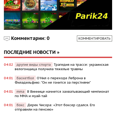
Комментарии: 0
КОММЕНТИРОВАТЬ
ПОСЛЕДНИЕ НОВОСТИ »
04:02
другие виды спорта
Трагедия на трассе: украинская
велогонщица получила тяжелые травмы
04:01
баскетбол
О'Нил о переходе Леброна в
Филадельфию: "Он не гонится за перстнями"
04:01
mma
В Виннице начнется захватывающий чемпионат
по ММА и муай-тай
04:01
бокс
Дерек Чисора: «Этот боксер сдался. Его
отправили на пенсию»