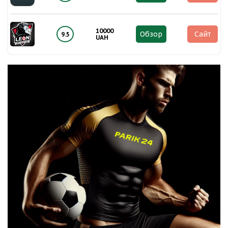
10000
Обзор
Сайт
9.5
UAH