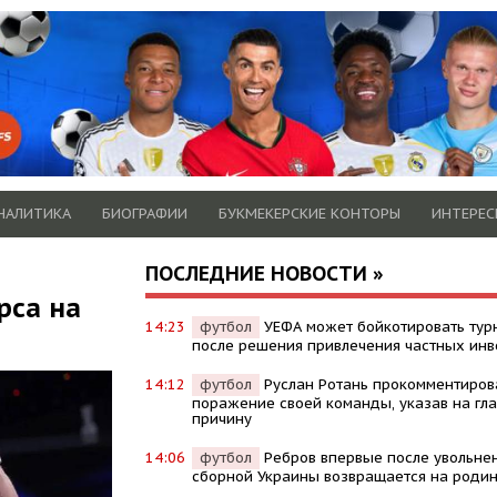
НАЛИТИКА
БИОГРАФИИ
БУКМЕКЕРСКИЕ КОНТОРЫ
ИНТЕРЕС
ПОСЛЕДНИЕ НОВОСТИ »
рса на
14:23
футбол
УЕФА может бойкотировать ту
после решения привлечения частных инв
14:12
футбол
Руслан Ротань прокомментиров
поражение своей команды, указав на гл
причину
14:06
футбол
Ребров впервые после увольне
сборной Украины возвращается на роди