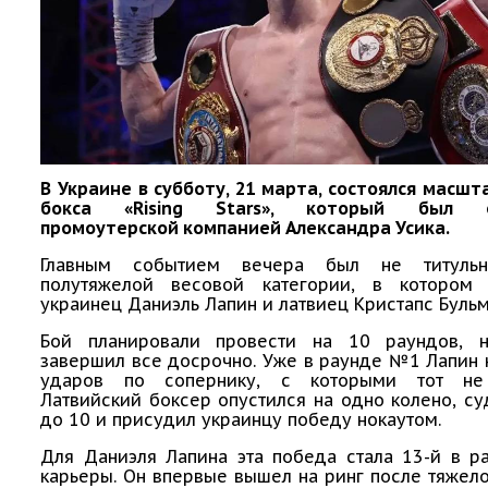
В Украине в субботу, 21 марта, состоялся масш
бокса «Rising Stars», который был ор
промоутерской компанией Александра Усика.
Главным событием вечера был не титул
полутяжелой весовой категории, в котором 
украинец Даниэль Лапин и латвиец Кристапс Буль
Бой планировали провести на 10 раундов, 
завершил все досрочно. Уже в раунде №1 Лапин
ударов по сопернику, с которыми тот не 
Латвийский боксер опустился на одно колено, су
до 10 и присудил украинцу победу нокаутом.
Для Даниэля Лапина эта победа стала 13-й в р
карьеры. Он впервые вышел на ринг после тяжел