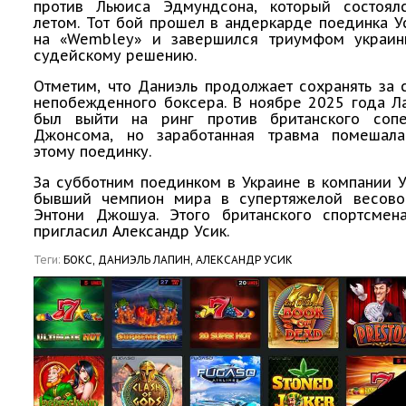
против Льюиса Эдмундсона, который состоя
летом. Тот бой прошел в андеркарде поединка 
на «Wembley» и завершился триумфом украин
судейскому решению.
Отметим, что Даниэль продолжает сохранять за 
непобежденного боксера. В ноябре 2025 года Л
был выйти на ринг против британского соп
Джонсома, но заработанная травма помешала
этому поединку.
За субботним поединком в Украине в компании 
бывший чемпион мира в супертяжелой весово
Энтони Джошуа. Этого британского спортсмен
пригласил Александр Усик.
Теги:
БОКС,
ДАНИЭЛЬ ЛАПИН,
АЛЕКСАНДР УСИК