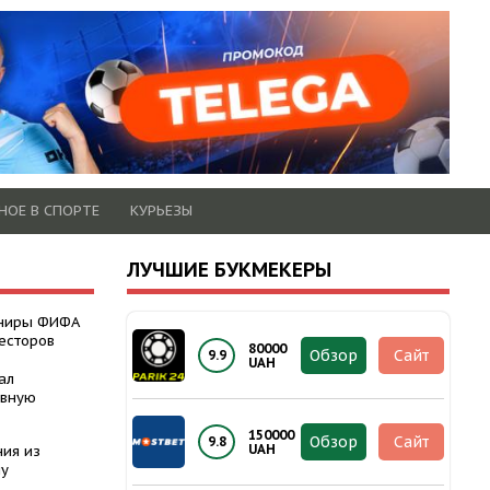
НОЕ В СПОРТЕ
КУРЬЕЗЫ
ЛУЧШИЕ БУКМЕКЕРЫ
рниры ФИФА
есторов
80000
Обзор
Сайт
9.9
UAH
ал
авную
150000
Обзор
Сайт
9.8
UAH
ния из
ну