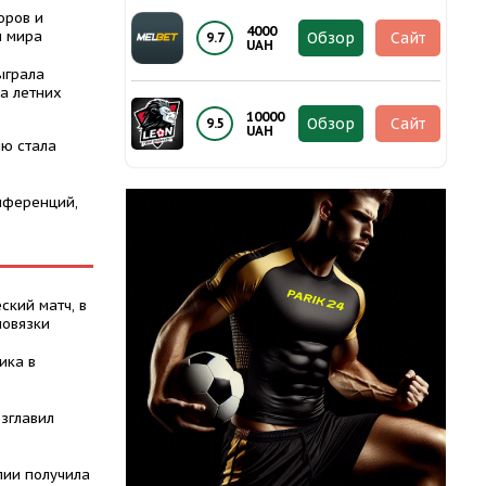
оров и
4000
ы мира
Обзор
Сайт
9.7
UAH
ыграла
а летних
10000
Обзор
Сайт
9.5
UAH
ю стала
нференций,
ский матч, в
повязки
ика в
зглавил
лии получила