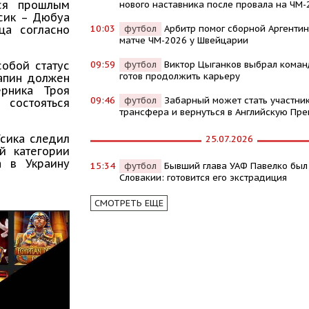
лся прошлым
нового наставника после провала на ЧМ-
Усик – Дюбуа
10:03
футбол
Арбитр помог сборной Аргентин
ца согласно
матче ЧМ-2026 у Швейцарии
09:59
футбол
Виктор Цыганков выбрал команд
собой статус
готов продолжить карьеру
апин должен
ерника Троя
09:46
футбол
Забарный может стать участни
 состояться
трансфера и вернуться в Английскую Пре
Усика следил
25.07.2026
й категории
а в Украину
15:34
футбол
Бывший глава УАФ Павелко был
Словакии: готовится его экстрадиция
СМОТРЕТЬ ЕЩЕ