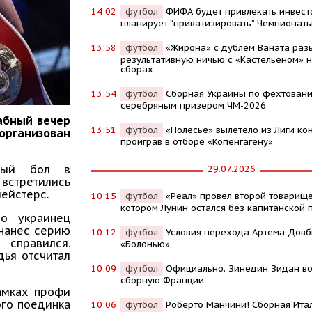
14:02
футбол
ФИФА будет привлекать инвест
планирует “приватизировать” Чемпионат
13:58
футбол
«Жирона» с дублем Ваната раз
результативную ничью с «Кастельеном» н
сборах
13:54
футбол
Сборная Украины по фехтовани
серебряным призером ЧМ-2026
табный вечер
13:51
футбол
«Полесье» вылетело из Лиги ко
ганизован
проиграв в отборе «Копенгагену»
ьный бол в
29.07.2026
встретились
мейстерс.
10:15
футбол
«Реал» провел второй товарище
котором Лунин остался без капитанской 
но украинец
 нанес серию
10:12
футбол
Условия перехода Артема Довб
справился.
«Болонью»
дья отсчитал
10:09
футбол
Официально. Зинедин Зидан во
сборную Франции
амках профи
ого поединка
10:06
футбол
Роберто Манчини! Сборная Ита