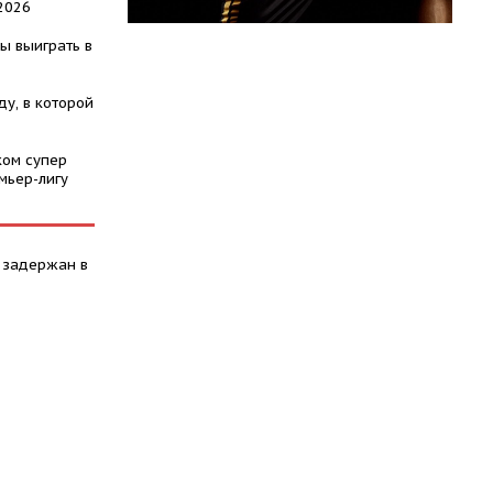
2026
ы выиграть в
у, в которой
ком супер
мьер-лигу
 задержан в