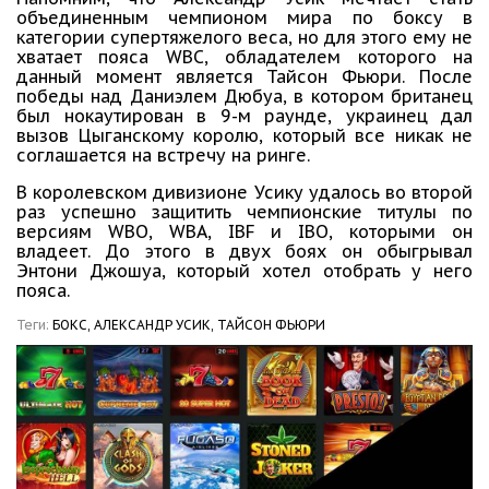
объединенным чемпионом мира по боксу в
категории супертяжелого веса, но для этого ему не
хватает пояса WBC, обладателем которого на
данный момент является Тайсон Фьюри. После
победы над Даниэлем Дюбуа, в котором британец
был нокаутирован в 9-м раунде, украинец дал
вызов Цыганскому королю, который все никак не
соглашается на встречу на ринге.
В королевском дивизионе Усику удалось во второй
раз успешно защитить чемпионские титулы по
версиям WBO, WBA, IBF и IBO, которыми он
владеет. До этого в двух боях он обыгрывал
Энтони Джошуа, который хотел отобрать у него
пояса.
Теги:
БОКС,
АЛЕКСАНДР УСИК,
ТАЙСОН ФЬЮРИ