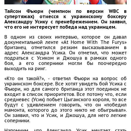
Тайсон Фьюри (чемпион по версии WBC в
супертяжах) отнесся к украинскому боксеру
Александру Усику с пренебрежением. Он заявил,
что его не интересует победа над украинцем.
В одном из своих интервью, которое он давал
документальной ленте «At Home With The Furys»
британец отметился резким высказыванием в
адрес Александра Усика. Он отметил, что может
подраться с Усиком и Джошуа в рамках одного
боя, а его соперники могли бы поочередно
выходить на ринг.
«Кто он такой?», - ответил Фьюри на вопрос об
украинском боксере. Все хотят увидеть бой Усика с
Фьюри, но для самого британца этот поединок не
входит в список приоритетов. Все потому что, если
средневес (Усик) побьет Цыганского короля, то все
будут с удивлением говорить, что он «победил
мамонта, которого до этого никто не обыгрывал».
Он заявил, что и Усик, и Джошуа, для него легкие
соперники.
Напомним, что Александр Усик мечтает стать