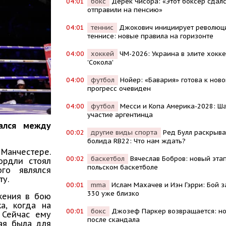
04:01
бокс
Дерек Чисора: «Этот боксер сдалс
отправили на пенсию»
04:01
теннис
Джокович инициирует революц
теннисе: новые правила на горизонте
04:00
хоккей
ЧМ-2026: Украина в элите хокк
'Сокола'
04:00
футбол
Нойер: «Бавария» готова к ново
прогресс очевиден
04:00
футбол
Месси и Копа Америка-2028: Ш
участие аргентинца
ался между
00:02
другие виды спорта
Ред Булл раскрыв
болида RB22: Что нам ждать?
 Манчестере.
00:02
баскетбол
Вячеслав Бобров: новый эта
ордли стоял
польском баскетболе
ого являлся
ту.
00:01
mma
Ислам Махачев и Иэн Гэрри: Бой з
330 уже близко
жения в бою
а, когда на
00:01
бокс
Джозеф Паркер возвращается: но
 Сейчас ему
после скандала
рая была для