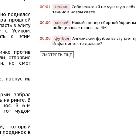
00:01
теннис
Соболенко: «Я не чувствую себя
теннис в новом свете
нно поднялся
ера прошлой
00:00
хоккей
Новый тренер сборной Украины
асть в элиту
амбициозные планы на ЧМ
е с Усиком.
ать с этим
00:00
футбол
Английский футбол выступает п
Инфантино: что дальше?
инке против
СМОТРЕТЬ ЕЩЕ
ли отправил
ан, но смог
, пропустив
орый забрал
 на ринге. В
 нос. В 6-м
о тот чудом
и, который
л поединок в