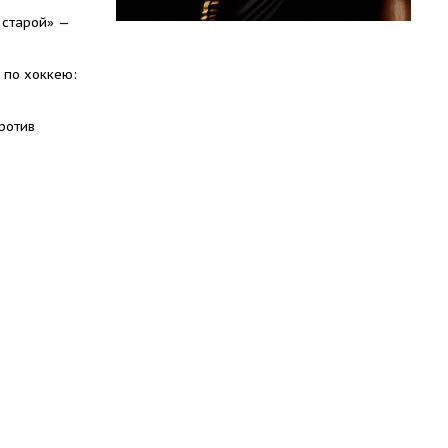
 старой» —
 по хоккею:
ротив