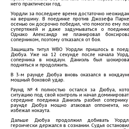
него практически год.
Уордли за последнее время достаточно неожида
на вершину. В поединке против Джозефа Парк
осенью он досрочно победил, что помогло ему поп
супертяжей и даже задумываться о поединк
Однако Александр не планировал боксиров
соперником, поэтому отказался от боя.
Защищать титул WBO Уордли пришлось в поед
Дюбуа. Уже на 12 секунде после начала Уорд
соперника в нокдаун. Даниэль был шокиров
подняться и продолжить.
В 3-м раунде Дюбуа вновь оказался в нокдауне
мощный боковой удар.
Раунд №4 полностью остался за Дюбуа, кот
ситуацию под свой контроль и начал доминировать
середине поединка Даниэль разбил сопернику
раунде Дюбуа мощно атаковал оппонента, н
избежал нокаута.
Дальше Дюбуа продолжил добивать Уордл
героически держался в сознании. Судья останови