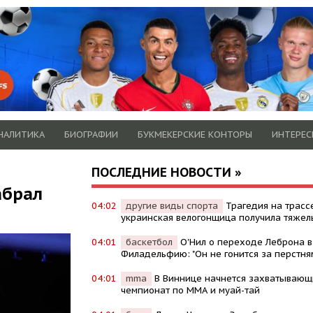
НАЛИТИКА
БИОГРАФИИ
БУКМЕКЕРСКИЕ КОНТОРЫ
ИНТЕРЕС
ПОСЛЕДНИЕ НОВОСТИ »
абрал
04:02
другие виды спорта
Трагедия на трасс
украинская велогонщица получила тяжел
04:01
баскетбол
О'Нил о переходе Леброна в
Филадельфию: "Он не гонится за перстня
04:01
mma
В Виннице начнется захватывающ
чемпионат по ММА и муай-тай