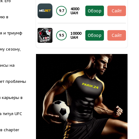
я. Его
4000
Обзор
Сайт
9.7
UAH
ию в
ея и триумф
10000
Обзор
Сайт
9.5
UAH
му сезону,
ансы на
ает проблемы
п карьеры в
а титул UFC
в chapter