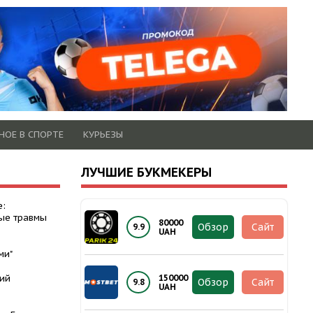
НОЕ В СПОРТЕ
КУРЬЕЗЫ
ЛУЧШИЕ БУКМЕКЕРЫ
е:
ые травмы
80000
Обзор
Сайт
9.9
UAH
ми"
ий
150000
Обзор
Сайт
9.8
UAH