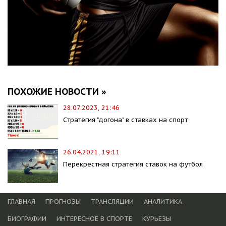
ПОХОЖИЕ НОВОСТИ »
28.07.2023, 21:46
Cтратегия "догона" в ставках на спорт
26.04.2021, 19:11
Перекрестная стратегия ставок на футбол
ГЛАВНАЯ
ПРОГНОЗЫ
ТРАНСЛЯЦИИ
АНАЛИТИКА
БИОГРАФИИ
ИНТЕРЕСНОЕ В СПОРТЕ
КУРЬЕЗЫ