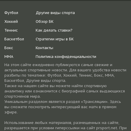
Футбол
Другие виды спорта
Хоккей
Обзор БК
Теннис
Как делать ставки?
Баскетбол
Стратегии игры в БК
Бокс
Контакты
ММА
Политика конфиденциальности
На этом сайте ежедневно публикуются самые свежие и
актуальные спортивные новости. Для вашего удобства новости
разбиты по тематике: Футбол, Хоккей, Теннис, Бокс, ММА,
Баскетбол, Другие виды спорта.
Также на нашем сайте вы можете найти спортивную
аналитику или ознакомится с биографией самых выдающихся
спортсменов мира.
Уникальным разделом является раздел «Трансляции». Здесь
вы сможете посмотреть интересующий вас матч в прямом
эфире.
Использование любых материалов, размещенных на сайте,
разрешается при условии гиперссылки на cайт prsport.net. При