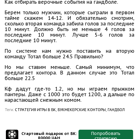
Как отбирать верочные события на гандболе.
Берем только мужчин, которые сыграли в первом
тайме скажем 14-12. И обязательно смотрим,
сколько вторая команда забила голов за последние
10 минут. Должно быть не меньше 4 голов за
последние 10 минут. Лучше 5-6 голов за
последние 10 минут.
По системе нам нужно поставить на вторую
команду Тотал больше 24.5 Правильно?
Но мы ставим меньше. Самый минимум, что
предлагает контора. В данном случае это Тотал
больше 22.5
Кф дадут где-то 1.2, но мы играем прыжком
пантеры. Даже с 1000 это будет 1200, а дальше по
нарастающей снежным комом.
Теги:
СТРАТЕГИЯ ИГРЫ В БК,
БУКМЕКЕРСКИЕ КОНТОРЫ,
ГАНДБОЛ
Попробовать
Стартовый подарок от БК:
80000 UAH
стратегию