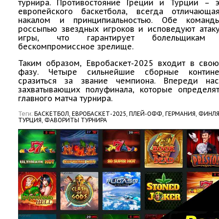
турнира. Противостояние Греции и Турции – э
европейского баскетбола, всегда отличающ
накалом и принципиальностью. Обе команд
россыпью звездных игроков и исповедуют атак
игры, что гарантирует болельщика
бескомпромиссное зрелище.
Таким образом, Евробаскет-2025 входит в св
фазу. Четыре сильнейшие сборные контине
сразиться за звание чемпиона. Впереди на
захватывающих полуфинала, которые определят
главного матча турнира.
Теги:
БАСКЕТБОЛ,
ЕВРОБАСКЕТ-2025,
ПЛЕЙ-ОФФ,
ГЕРМАНИЯ,
ФИНЛЯ
ТУРЦИЯ,
ФАВОРИТЫ ТУРНИРА