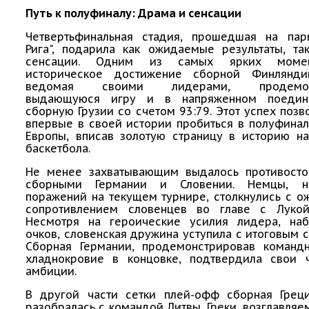
Путь к полуфиналу: Драма и сенсации
Четвертьфинальная стадия, прошедшая на пар
Рига", подарила как ожидаемые результаты, та
сенсации. Одним из самых ярких момен
историческое достижение сборной Финлянди
ведомая своими лидерами, продемонс
выдающуюся игру и в напряженном поедин
сборную Грузии со счетом 93:79. Этот успех поз
впервые в своей истории пробиться в полуфина
Европы, вписав золотую страницу в историю на
баскетбола.
Не менее захватывающим выдалось противост
сборными Германии и Словении. Немцы, 
поражений на текущем турнире, столкнулись с 
сопротивлением словенцев во главе с Луко
Несмотря на героические усилия лидера, на
очков, словенская дружина уступила с итоговым с
Сборная Германии, продемонстрировав коман
хладнокровие в концовке, подтвердила свои 
амбиции.
В другой части сетки плей-офф сборная Грец
разобралась с командой Литвы. Греки, возглавля