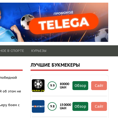
НОЕ В СПОРТЕ
КУРЬЕЗЫ
ЛУЧШИЕ БУКМЕКЕРЫ
 победной
80000
Обзор
Сайт
9.9
UAH
Я об этом не
ьеру боем с
150000
Обзор
Сайт
9.8
UAH