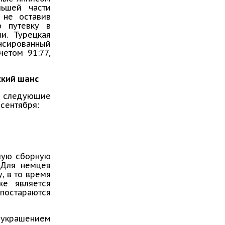
льшей части
 не оставив
ю путевку в
и. Турецкая
сированный
четом 91:77,
ский шанс
ы следующие
сентября:
мую сборную
 Для немцев
, в то время
е является
остараются
 украшением