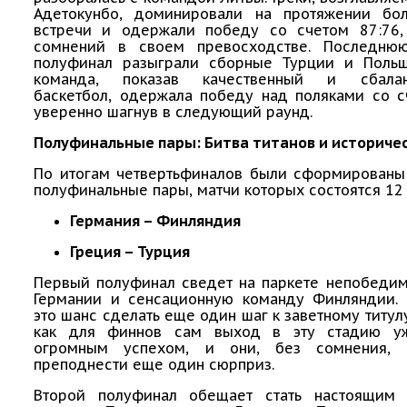
Адетокунбо, доминировали на протяжении бо
встречи и одержали победу со счетом 87:76,
сомнений в своем превосходстве. Последню
полуфинал разыграли сборные Турции и Польш
команда, показав качественный и сбалан
баскетбол, одержала победу над поляками со с
уверенно шагнув в следующий раунд.
Полуфинальные пары: Битва титанов и историче
По итогам четвертьфиналов были сформирован
полуфинальные пары, матчи которых состоятся 12 
Германия – Финляндия
Греция – Турция
Первый полуфинал сведет на паркете непобеди
Германии и сенсационную команду Финляндии.
это шанс сделать еще один шаг к заветному титулу
как для финнов сам выход в эту стадию уж
огромным успехом, и они, без сомнения, п
преподнести еще один сюрприз.
Второй полуфинал обещает стать настоящим