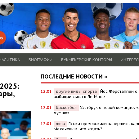
НАЛИТИКА
БИОГРАФИИ
БУКМЕКЕРСКИЕ КОНТОРЫ
ИНТЕРЕС
ПОСЛЕДНИЕ НОВОСТИ »
2025:
ары,
12:01
другие виды спорта
Йос Ферстаппен о
амбиции сына в Ле-Мане
а
12:01
баскетбол
Уэстбрук о новой команде: «
думаю»
12:01
mma
Гэтжи предложили завершить кар
Махачевым: что ждать?