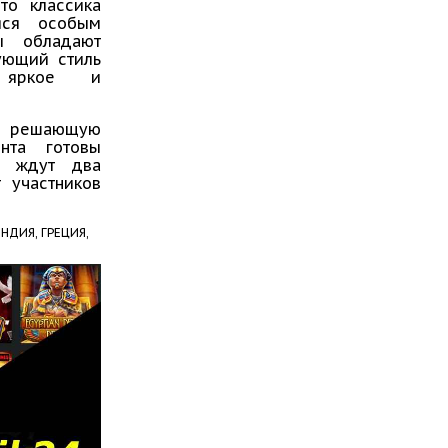
то классика
аяся особым
ы обладают
ующий стиль
м яркое и
ою решающую
нта готовы
с ждут два
 участников
НДИЯ,
ГРЕЦИЯ,