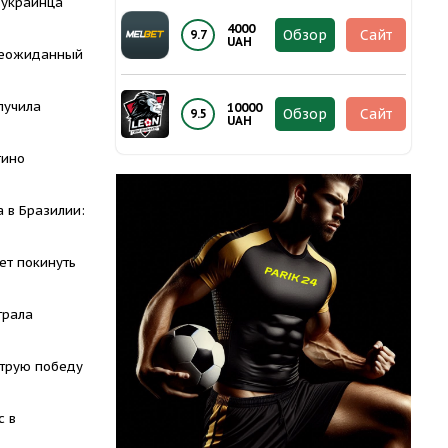
 украинца
4000
Обзор
Сайт
9.7
UAH
неожиданный
лучила
10000
Обзор
Сайт
9.5
UAH
тино
 в Бразилии:
ет покинуть
грала
трую победу
с в