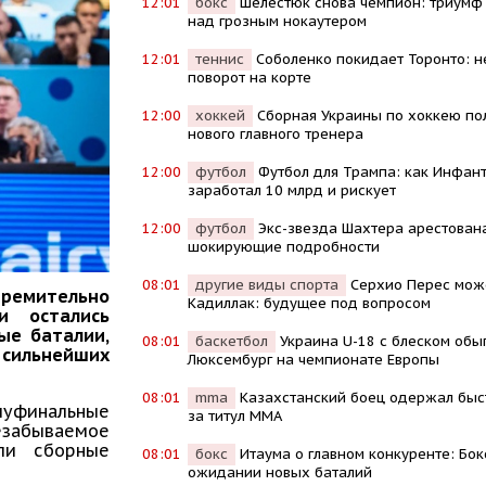
12:01
бокс
Шелестюк снова чемпион: триумф
над грозным нокаутером
12:01
теннис
Соболенко покидает Торонто: 
поворот на корте
12:00
хоккей
Сборная Украины по хоккею по
нового главного тренера
12:00
футбол
Футбол для Трампа: как Инфан
заработал 10 млрд и рискует
12:00
футбол
Экс-звезда Шахтера арестована
шокирующие подробности
08:01
другие виды спорта
Серхио Перес мож
тремительно
Кадиллак: будущее под вопросом
и остались
ые баталии,
08:01
баскетбол
Украина U-18 с блеском обы
сильнейших
Люксембург на чемпионате Европы
08:01
mma
Казахстанский боец одержал быс
луфинальные
за титул MMA
забываемое
ли сборные
08:01
бокс
Итаума о главном конкуренте: Бок
ожидании новых баталий