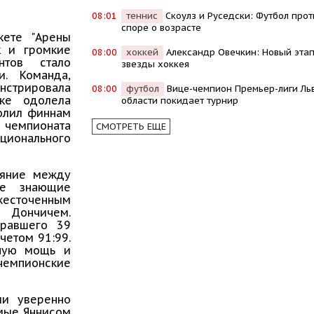
08:01
теннис
Скоулз и Руседски: Футбол прот
споре о возрасте
кете "Арены
к и громкие
08:00
хоккей
Александр Овечкин: Новый этап
тов стало
звезды хоккея
и. Команда,
трировала
08:00
футбол
Вице-чемпион Премьер-лиги Ль
ке одолела
области покидает турнир
волил финнам
л чемпионата
СМОТРЕТЬ ЕЩЕ
ционального
ояние между
не знающие
ожесточенным
й Дончичем.
бравшего 39
четом 91:99.
дную мощь и
чемпионские
ии уверенно
емые Яннисом