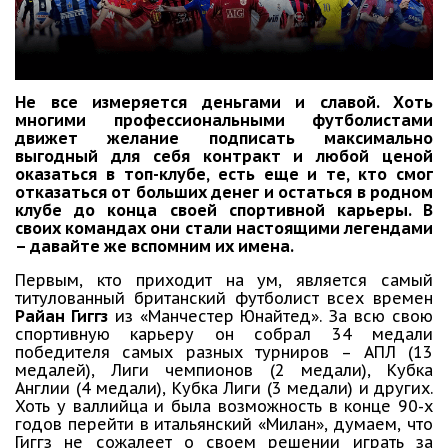
Не все измеряется деньгами и славой. Хоть
многими профессиональными футболистами
движет желание подписать максимально
выгодный для себя контракт и любой ценой
оказаться в топ-клубе, есть еще и те, кто смог
отказаться от больших денег и остаться в родном
клубе до конца своей спортивной карьеры. В
своих командах они стали настоящими легендами
– давайте же вспомним их имена.
Первым, кто приходит на ум, является самый
титулованный британский футболист всех времен
Райан Гиггз
из «Манчестер Юнайтед». За всю свою
спортивную карьеру он собрал 34 медали
победителя самых разных турниров – АПЛ (13
медалей), Лиги чемпионов (2 медали), Кубка
Англии (4 медали), Кубка Лиги (3 медали) и других.
Хоть у валлийца и была возможность в конце 90-х
годов перейти в итальянский «Милан», думаем, что
Гиггз не сожалеет о своем решении играть за