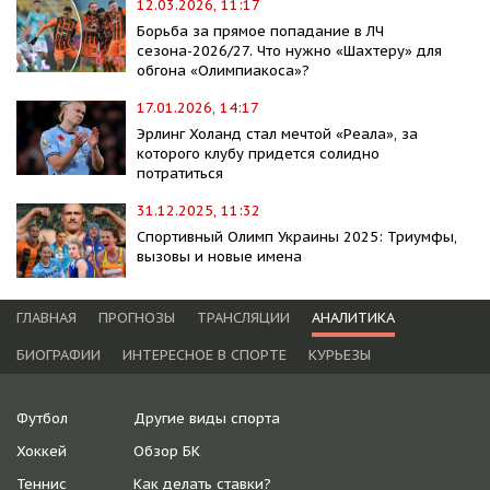
12.03.2026, 11:17
Борьба за прямое попадание в ЛЧ
сезона-2026/27. Что нужно «Шахтеру» для
обгона «Олимпиакоса»?
17.01.2026, 14:17
Эрлинг Холанд стал мечтой «Реала», за
которого клубу придется солидно
потратиться
31.12.2025, 11:32
Спортивный Олимп Украины 2025: Триумфы,
вызовы и новые имена
ГЛАВНАЯ
ПРОГНОЗЫ
ТРАНСЛЯЦИИ
АНАЛИТИКА
БИОГРАФИИ
ИНТЕРЕСНОЕ В СПОРТЕ
КУРЬЕЗЫ
Футбол
Другие виды спорта
Хоккей
Обзор БК
Теннис
Как делать ставки?