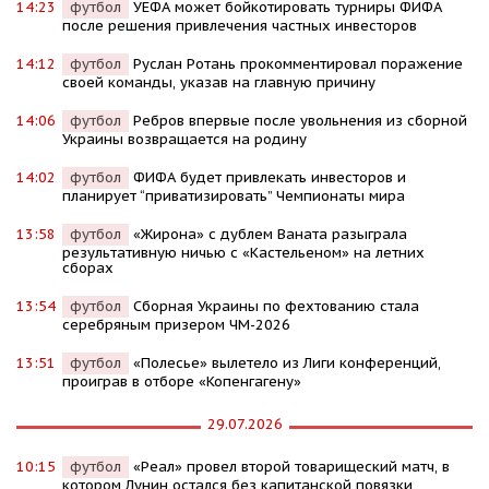
14:23
футбол
УЕФА может бойкотировать турниры ФИФА
после решения привлечения частных инвесторов
14:12
футбол
Руслан Ротань прокомментировал поражение
своей команды, указав на главную причину
14:06
футбол
Ребров впервые после увольнения из сборной
Украины возвращается на родину
14:02
футбол
ФИФА будет привлекать инвесторов и
планирует “приватизировать” Чемпионаты мира
13:58
футбол
«Жирона» с дублем Ваната разыграла
результативную ничью с «Кастельеном» на летних
сборах
13:54
футбол
Сборная Украины по фехтованию стала
серебряным призером ЧМ-2026
13:51
футбол
«Полесье» вылетело из Лиги конференций,
проиграв в отборе «Копенгагену»
29.07.2026
10:15
футбол
«Реал» провел второй товарищеский матч, в
котором Лунин остался без капитанской повязки