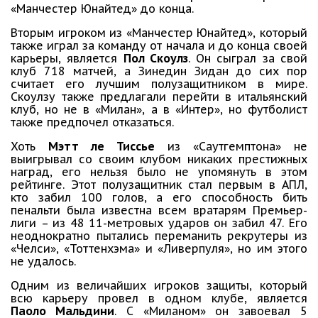
«Манчестер Юнайтед» до конца.
Вторым игроком из «Манчестер Юнайтед», который
также играл за команду от начала и до конца своей
карьеры, является
Пол Скоулз
. Он сыграл за свой
клуб 718 матчей, а Зинедин Зидан до сих пор
считает его лучшим полузащитником в мире.
Скоулзу также предлагали перейти в итальянский
клуб, но не в «Милан», а в «Интер», но футболист
также предпочел отказаться.
Хоть
Мэтт ле Тиссье
из «Саутгемптона» не
выигрывал со своим клубом никаких престижных
наград, его нельзя было не упомянуть в этом
рейтинге. Этот полузащитник стал первым в АПЛ,
кто забил 100 голов, а его способность бить
пенальти была известна всем вратарям Премьер-
лиги – из 48 11-метровых ударов он забил 47. Его
неоднократно пытались переманить рекрутеры из
«Челси», «Тоттенхэма» и «Ливерпуля», но им этого
не удалось.
Одним из величайших игроков защиты, который
всю карьеру провел в одном клубе, является
Паоло Мальдини
. С «Миланом» он завоевал 5