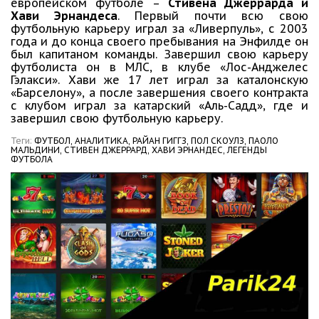
европейском футболе –
Стивена Джеррарда и
Хави Эрнандеса
. Первый почти всю свою
футбольную карьеру играл за «Ливерпуль», с 2003
года и до конца своего пребывания на Энфилде он
был капитаном команды. Завершил свою карьеру
футболиста он в МЛС, в клубе «Лос-Анджелес
Гэлакси». Хави же 17 лет играл за каталонскую
«Барселону», а после завершения своего контракта
с клубом играл за катарский «Аль-Садд», где и
завершил свою футбольную карьеру.
Теги:
ФУТБОЛ,
АНАЛИТИКА,
РАЙАН ГИГГЗ,
ПОЛ СКОУЛЗ,
ПАОЛО
МАЛЬДИНИ,
СТИВЕН ДЖЕРРАРД,
ХАВИ ЭРНАНДЕС,
ЛЕГЕНДЫ
ФУТБОЛА