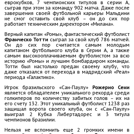
еврокубков, 7 чемпионских титулов в серии А,
сыграв при этом за команду 902 матча. Даже после
завершения своей футбольной карьеры Мальдини
не смог оставить свой клуб – он до сих пор
работает техническим директором «Милана».
Верный капитан «Ромы», фантастический футболист
Франческо Тотти
сыграл за свой клуб 786 матчей.
Он до сих пор считается самым молодым
капитаном футбольного клуба в Серии А, а также
самым высокооплачиваемым футболистом за всю
историю «Ромы» и лучшим бомбардиром команды.
Тотти был настолько предан своему клубу, что
даже отказался от перехода в мадридский «Реал»
периода «Галактико».
Игрок бразильского «Сан-Паулу»
Рожерио Сени
является обладателем уникального рекорда среди
голкиперов по количеству забитых голов – их на
его счету 132. Этот уникальный футболист 1238 раз
защищал ворота своего клуба, он с «Сан-Паулу»
выиграл 2 Кубка Либертадорес и 3 титула
чемпионов Бразилии.
Нельзя не вспомнить еще 2 громких имени в