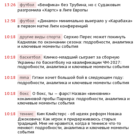
13:26
футбол
«Бенфика» без Трубина, но с Судаковым
разгромила «Хартс» в Лиге Европы
12:58
футбол
«Динамо» минимально выиграло у «Карабаха»
в первом матче Лиги конференций
10:18
другие виды спорта
Серхио Перес может покинуть
Кадиллак по окончании сезона: подробности, аналитика
и ключевые моменты события
10:18
баскетбол
Кличко-младший сыграет за сборную
Украины по баскетболу на квалификации ЧМ-2027:
подробности, аналитика и ключевые моменты события
10:18
mma
Гэтжи хочет большой бой в следующем году:
подробности, аналитика и ключевые моменты события
10:18
бокс
О бокс, ты — фарс! Назван «виновник»
кокаиновой пробы Паркера: подробности, аналитика и
ключевые моменты события
10:18
теннис
Kим Kлийстерс - об идеях реформ Новака
Джоковича: Kак игрок я придерживаюсь старых
традиций. Мне не нравится, когда в теннисе что-то
меняют: подробности, аналитика и ключевые моменты
события