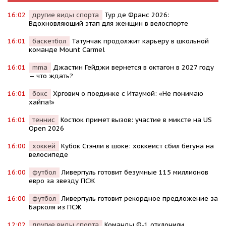
16:02
другие виды спорта
Тур де Франс 2026:
Вдохновляющий этап для женщин в велоспорте
16:01
баскетбол
Татунчак продолжит карьеру в школьной
команде Mount Carmel
16:01
mma
Джастин Гейджи вернется в октагон в 2027 году
— что ждать?
16:01
бокс
Хргович о поединке с Итаумой: «Не понимаю
хайпа!»
16:01
теннис
Костюк примет вызов: участие в миксте на US
Open 2026
16:00
хоккей
Кубок Стэнли в шоке: хоккеист сбил бегуна на
велосипеде
16:00
футбол
Ливерпуль готовит безумные 115 миллионов
евро за звезду ПСЖ
16:00
футбол
Ливерпуль готовит рекордное предложение за
Барколя из ПСЖ
12:02
другие виды спорта
Команды Ф-1 отклонили